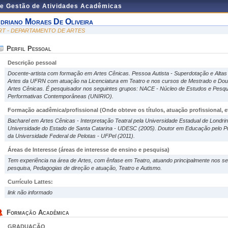
de Gestão de Atividades Acadêmicas
driano Moraes De Oliveira
RT - DEPARTAMENTO DE ARTES
Perfil Pessoal
Descrição pessoal
Docente-artista com formação em Artes Cênicas. Pessoa Autista - Superdotação e Altas 
Artes da UFRN com atuação na Licenciatura em Teatro e nos cursos de Mestrado e D
Artes Cênicas. É pesquisador nos seguintes grupos: NACE - Núcleo de Estudos e Pesq
Performativas Contemporâneas (UNIRIO).
Formação acadêmica/profissional (Onde obteve os títulos, atuação profissional, et
Bacharel em Artes Cênicas - Interpretação Teatral pela Universidade Estadual de Londri
Universidade do Estado de Santa Catarina - UDESC (2005). Doutor em Educação pelo
da Universidade Federal de Pelotas - UFPel (2011).
Áreas de Interesse
(áreas de interesse de ensino e pesquisa)
Tem experiência na área de Artes, com ênfase em Teatro, atuando principalmente nos se
pesquisa, Pedagogias de direção e atuação, Teatro e Autismo.
Currículo Lattes:
link não informado
Formação Acadêmica
GRADUAÇÃO