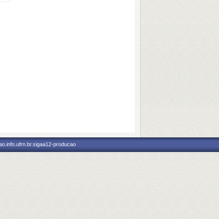
o.info.ufrn.br.sigaa12-producao