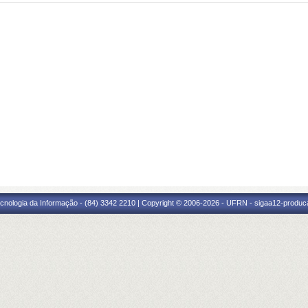
cnologia da Informação - (84) 3342 2210 | Copyright © 2006-2026 - UFRN - sigaa12-produca