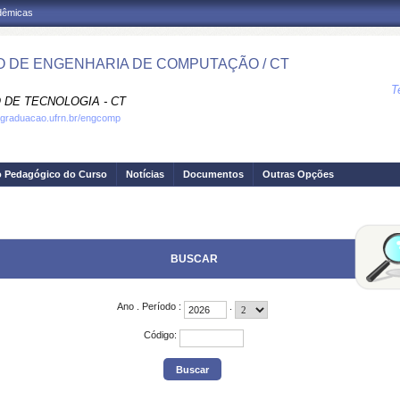
adêmicas
 DE ENGENHARIA DE COMPUTAÇÃO / CT
T
 DE TECNOLOGIA - CT
.graduacao.ufrn.br/engcomp
o Pedagógico do Curso
Notícias
Documentos
Outras Opções
BUSCAR
Ano
.
Período
:
.
Código
: