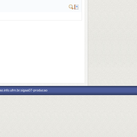
o.info.ufrn.br.sigaa07-producao