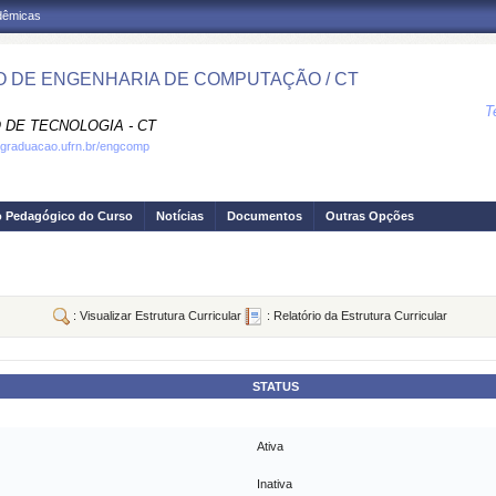
adêmicas
 DE ENGENHARIA DE COMPUTAÇÃO / CT
T
 DE TECNOLOGIA - CT
.graduacao.ufrn.br/engcomp
o Pedagógico do Curso
Notícias
Documentos
Outras Opções
: Visualizar Estrutura Curricular
: Relatório da Estrutura Curricular
STATUS
Ativa
Inativa