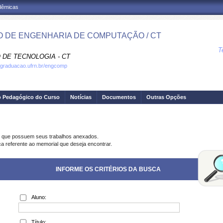
adêmicas
 DE ENGENHARIA DE COMPUTAÇÃO / CT
T
 DE TECNOLOGIA - CT
.graduacao.ufrn.br/engcomp
o Pedagógico do Curso
Notícias
Documentos
Outras Opções
s que possuem seus trabalhos anexados.
ca referente ao memorial que deseja encontrar.
INFORME OS CRITÉRIOS DA BUSCA
Aluno:
Título: