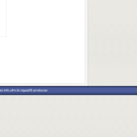
o.info.ufrn.br.sigaa08-producao