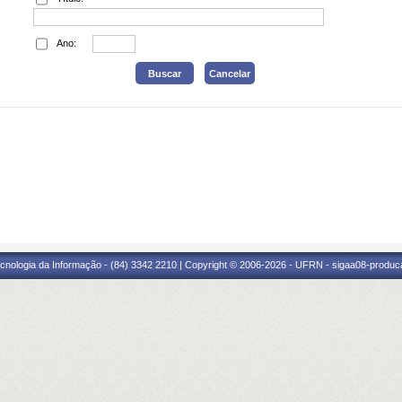
Ano:
cnologia da Informação - (84) 3342 2210 | Copyright © 2006-2026 - UFRN - sigaa08-produca