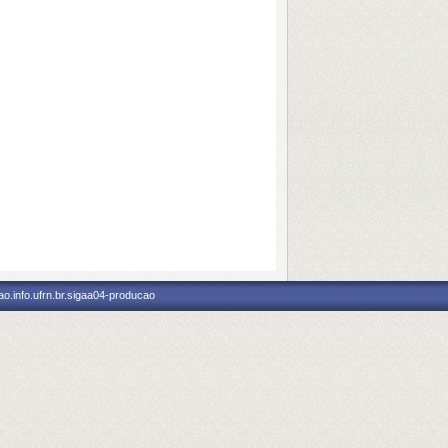
o.info.ufrn.br.sigaa04-producao