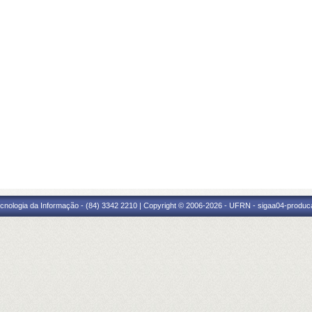
cnologia da Informação - (84) 3342 2210 | Copyright © 2006-2026 - UFRN - sigaa04-produca