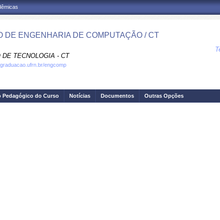
adêmicas
 DE ENGENHARIA DE COMPUTAÇÃO / CT
T
 DE TECNOLOGIA - CT
.graduacao.ufrn.br/engcomp
o Pedagógico do Curso
Notícias
Documentos
Outras Opções