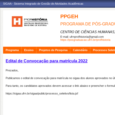
SIGAA - Sistema Integrado de Gestão de Atividades Acadêmicas
PPGEH
PROGRAMA DE PÓS-GRADU
CENTRO DE CIÊNCIAS HUMANAS,
E-mail:
ufrnprofhistoria@gmail.com
https://posgraduacao.ufrn.br/profhistoria
Programa
Ensino
Projetos de Pesquisa
Calendário
Processos Selet
Edital de Convocação para matrícula 2022
Prezados,
Publicamos o edital de convocação para matrícula no sigaa dos alunos aprovados no úl
Para tanto, os candidatos aprovados devem acessar o link abaixo e preencher o formulá
https://sigaa.ufrn.br/sigaa/public/processo_seletivo/lista.jsf