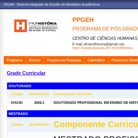
SIGAA - Sistema Integrado de Gestão de Atividades Acadêmicas
PPGEH
PROGRAMA DE PÓS-GRADU
CENTRO DE CIÊNCIAS HUMANAS,
E-mail:
ufrnprofhistoria@gmail.com
https://posgraduacao.ufrn.br/profhistoria
Programa
Ensino
Projetos de Pesquisa
Calendário
Processos Selet
Grade Curricular
DOUTORADO
Código
Ano/Período
Componente Curricular
EHI24D
2025.1
DOUTORADO PROFISSIONAL EM ENSINO DE HISTÓRI
MESTRADO
Componente Curricu
Código
Ano/Período