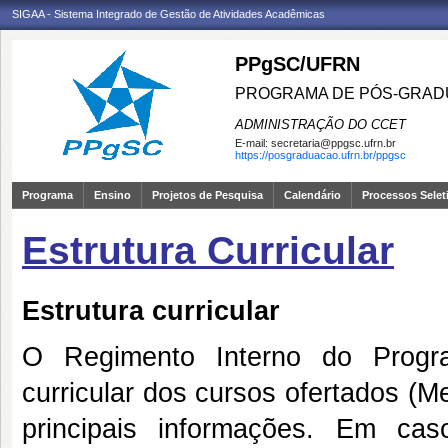
SIGAA - Sistema Integrado de Gestão de Atividades Acadêmicas
PPgSC/UFRN
PROGRAMA DE PÓS-GRAD
ADMINISTRAÇÃO DO CCET
E-mail:
secretaria@ppgsc.ufrn.br
https://posgraduacao.ufrn.br/ppgsc
Programa
Ensino
Projetos de Pesquisa
Calendário
Processos Selet
Estrutura Curricular
Estrutura curricular
O Regimento Interno do Progra
curricular dos cursos ofertados (
principais informações. Em ca