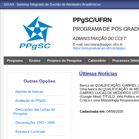
SIGAA - Sistema Integrado de Gestão de Atividades Acadêmicas
PPgSC/UFRN
PROGRAMA DE PÓS-GRAD
ADMINISTRAÇÃO DO CCET
E-mail:
secretaria@ppgsc.ufrn.br
https://posgraduacao.ufrn.br/ppgsc
Programa
Ensino
Projetos de Pesquisa
Calendário
Processos Selet
Últimas Notícias
Outras Opções
Banca de QUALIFICAÇÃO: GABRIEL
Uma banca de QUALIFICAÇÃO de MEST
· Agenda de bancas
GABRIEL LUCAS DE MEDEIROS LEITE 
(Google Meet) TÍTULO: Viés Político
Crítica e uma Metodologia Responsáv
· Avaliação do PPgSC
· Descrições das Linhas de
Cadastrada em:
04/08/2026
Pesquisa
· Dissertações 1997 - 2008
· Estrutura Curricular