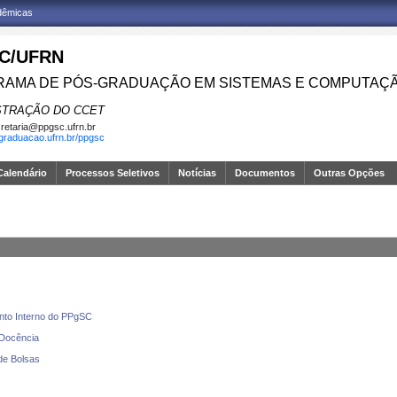
adêmicas
C/UFRN
AMA DE PÓS-GRADUAÇÃO EM SISTEMAS E COMPUTAÇ
STRAÇÃO DO CCET
retaria@ppgsc.ufrn.br
sgraduacao.ufrn.br/ppgsc
Calendário
Processos Seletivos
Notícias
Documentos
Outras Opções
nto Interno do PPgSC
Docência
e Bolsas