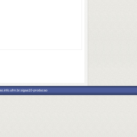
o.info.ufrn.br.sigaa10-producao