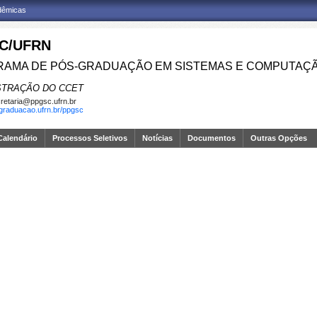
adêmicas
C/UFRN
AMA DE PÓS-GRADUAÇÃO EM SISTEMAS E COMPUTAÇ
STRAÇÃO DO CCET
retaria@ppgsc.ufrn.br
sgraduacao.ufrn.br/ppgsc
Calendário
Processos Seletivos
Notícias
Documentos
Outras Opções