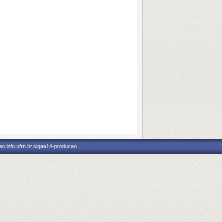
o.info.ufrn.br.sigaa14-producao