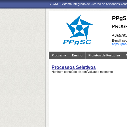
SIGAA - Sistema Integrado de Gestão de Atividades Ac
PPgS
PROGR
ADMINI
E-mail:
sec
https://po
Programa
Ensino
Projetos de Pesquisa
Processos Seletivos
Nenhum conteúdo disponível até o momento