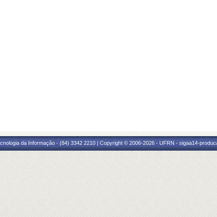
cnologia da Informação - (84) 3342 2210 | Copyright © 2006-2026 - UFRN - sigaa14-produca