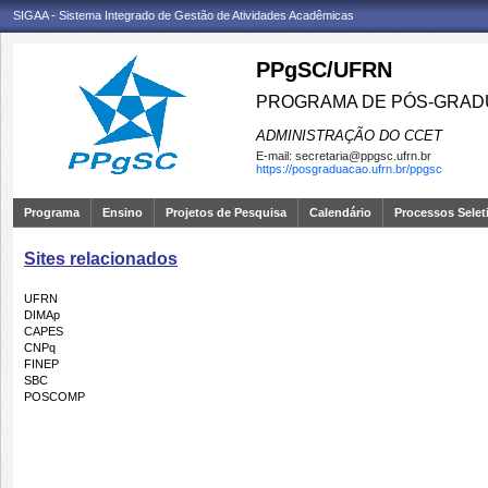
SIGAA - Sistema Integrado de Gestão de Atividades Acadêmicas
PPgSC/UFRN
PROGRAMA DE PÓS-GRAD
ADMINISTRAÇÃO DO CCET
E-mail:
secretaria@ppgsc.ufrn.br
https://posgraduacao.ufrn.br/ppgsc
Programa
Ensino
Projetos de Pesquisa
Calendário
Processos Selet
Sites relacionados
UFRN
DIMAp
CAPES
CNPq
FINEP
SBC
POSCOMP