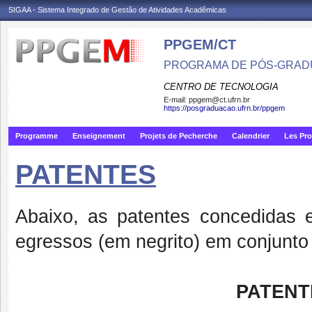
SIGAA - Sistema Integrado de Gestão de Atividades Acadêmicas
PPGEM/CT
PROGRAMA DE PÓS-GRAD
CENTRO DE TECNOLOGIA
E-mail:
ppgem@ct.ufrn.br
https://posgraduacao.ufrn.br/ppgem
Programme
Enseignement
Projets de Pecherche
Calendrier
Les Pro
PATENTES
Abaixo, as patentes concedidas e
egressos (em negrito) em conjunt
PATENT