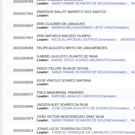
20241030759
Leader:
SANDI ITAMAR SCHAFER DE SOUZA(Orientador)
,
R
EMERSON RALLFF BARRETO DOS SANTOS
20261017941
Leader:
ERIK GLAUBER DE LIMA ALVES
20251016637
Leader:
AMANDA MELISSA DAMIAO LEITE LINS(Orientador)
ERIK MATHEUS MACEDO OLIMPIO
20261017647
Leader:
NICOLAU APOENA CASTRO(Coorientador)
,
ANDERSO
20231026494
FELIPE AUGUSTO BRITO DE LARA MENEZES
GABRIEL AUGUSTO DUARTE DE PAIVA
20221003638
Leader:
ANDRE JESUS SOARES MAURENTE(Orientador)
HIAGO FELLIPE SILVA DE SOUSA
20261018009
Leader:
SANDI ITAMAR SCHAFER DE SOUZA(Orientador)
,
AL
IGOR VINICIUS SOARES SANTANA
20251030028
Leader:
ÍTALO MAIA BRASIL PINHEIRO
20241009737
Leader:
RAPHAEL ARAUJO CARDOSO(Orientador)
JADSON ALEF SOARES DA SILVA
20251016646
Leader:
JOSE CESAR AUGUSTO DE QUEIROZ(Orientador)
,
JOÃO VICTOR MONTENEGRO DINIZ SILVA
20261017674
Leader:
SANDI ITAMAR SCHAFER DE SOUZA(Orientador)
,
AL
JONAS LÚCIO TEIXEIRA DA COSTA
20241010513
Leader:
THERCIO HENRIQUE DE CARVALHO COSTA(Orientad