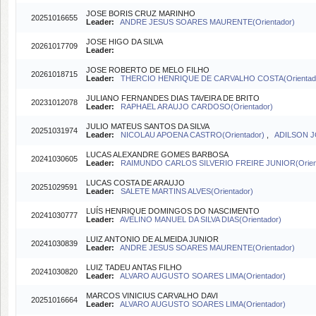
JOSE BORIS CRUZ MARINHO
20251016655
Leader:
ANDRE JESUS SOARES MAURENTE(Orientador)
JOSE HIGO DA SILVA
20261017709
Leader:
JOSE ROBERTO DE MELO FILHO
20261018715
Leader:
THERCIO HENRIQUE DE CARVALHO COSTA(Orientad
JULIANO FERNANDES DIAS TAVEIRA DE BRITO
20231012078
Leader:
RAPHAEL ARAUJO CARDOSO(Orientador)
JULIO MATEUS SANTOS DA SILVA
20251031974
Leader:
NICOLAU APOENA CASTRO(Orientador)
,
ADILSON JO
LUCAS ALEXANDRE GOMES BARBOSA
20241030605
Leader:
RAIMUNDO CARLOS SILVERIO FREIRE JUNIOR(Orien
LUCAS COSTA DE ARAUJO
20251029591
Leader:
SALETE MARTINS ALVES(Orientador)
LUÍS HENRIQUE DOMINGOS DO NASCIMENTO
20241030777
Leader:
AVELINO MANUEL DA SILVA DIAS(Orientador)
LUIZ ANTONIO DE ALMEIDA JUNIOR
20241030839
Leader:
ANDRE JESUS SOARES MAURENTE(Orientador)
LUIZ TADEU ANTAS FILHO
20241030820
Leader:
ALVARO AUGUSTO SOARES LIMA(Orientador)
MARCOS VINICIUS CARVALHO DAVI
20251016664
Leader:
ALVARO AUGUSTO SOARES LIMA(Orientador)