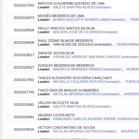
MAYCON GUILHERME AZEVEDO DE LIMA
20261017932
Leader:
SALETE MARTINS ALVES(Orientador)
MOISÉS MEDEIROS DE LIMA
20251016673
Leader:
ALVARO AUGUSTO SOARES LIMA(Orientador)
,
FRAN
PAULO VINICIOS SANTOS DA SILVA
20251029608
Leader:
ADILSON JOSÉ DE OLIVEIRA(Orientador)
RAUL CÉSAR SILVA DE MEDEIROS
20231026609
Leader:
IVAN ALVES DE SOUZA (Coorientador) ,
KESIA KARINA
SARA DE SOUSA SILVA
20251029617
Leader:
ORIVALDO VIEIRA DE SANTANA JUNIOR(Coorientador
SUESLEY BEZERRA DE MEDEIROS
20231026627
Leader:
MAURÍCIO MHIRDAUI PERES(Coorientador)
,
RUBENS
THALES ALEXANDRE NOGUEIRA CAVALCANTI
20261017692
Leader:
MICHELLE CEQUEIRA FEITOR(Orientador)
,
THERCIO
TIAGO DIAS DE ARAUJO GUIMARÃES
20261017745
Leader:
NICOLAU APOENA CASTRO(Coorientador)
,
ANDERSO
UELLEN NICOLETE SILVA
20251016682
Leader:
SALETE MARTINS ALVES(Orientador)
VALERIO COSTA NETO
20251016691
Leader:
RAIMUNDO CARLOS SILVERIO FREIRE JUNIOR(Orien
VICTOR CONSTANTINO DE SOUSA
20251029626
Leader:
NICOLAU APOENA CASTRO(Orientador)
,
MAURÍCIO 