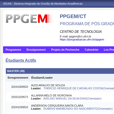
SIGAA - Sistema Integrado de Gestão de Atividades Acadêmicas
PPGEM/CT
PROGRAMA DE PÓS-GRAD
CENTRO DE TECNOLOGIA
E-mail:
ppgem@ct.ufrn.br
https://posgraduacao.ufrn.br/ppgem
Programme
Enseignement
Projets de Pecherche
Calendrier
Les Pro
Étudiants Actifs
MASTER (49)
Enregistrement
Étudiant/Leader
ALEX ARAUJO DE SOUZA
20241009933
Leader:
THERCIO HENRIQUE DE CARVALHO COSTA(Orientad
ALLANNA MELO DE NORONHA
20251029573
Leader:
AVELINO MANUEL DA SILVA DIAS(Orientador)
ANDERSON CERQUEIRA SANTA CLARA
20241030810
Leader:
RUBENS MARIBONDO DO NASCIMENTO(Orientador)