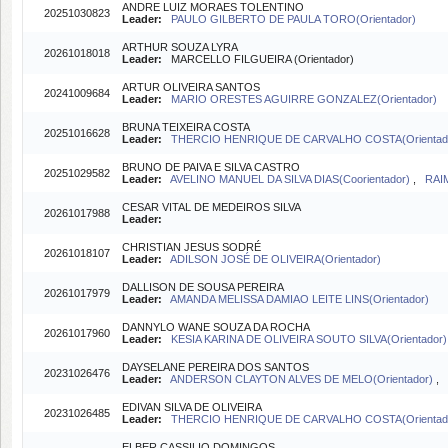
ANDRE LUIZ MORAES TOLENTINO
20251030823
Leader:
PAULO GILBERTO DE PAULA TORO(Orientador)
ARTHUR SOUZA LYRA
20261018018
Leader:
MARCELLO FILGUEIRA (Orientador)
ARTUR OLIVEIRA SANTOS
20241009684
Leader:
MARIO ORESTES AGUIRRE GONZALEZ(Orientador)
BRUNA TEIXEIRA COSTA
20251016628
Leader:
THERCIO HENRIQUE DE CARVALHO COSTA(Orientad
BRUNO DE PAIVA E SILVA CASTRO
20251029582
Leader:
AVELINO MANUEL DA SILVA DIAS(Coorientador)
,
RAI
CESAR VITAL DE MEDEIROS SILVA
20261017988
Leader:
CHRISTIAN JESUS SODRÉ
20261018107
Leader:
ADILSON JOSÉ DE OLIVEIRA(Orientador)
DALLISON DE SOUSA PEREIRA
20261017979
Leader:
AMANDA MELISSA DAMIAO LEITE LINS(Orientador)
DANNYLO WANE SOUZA DA ROCHA
20261017960
Leader:
KESIA KARINA DE OLIVEIRA SOUTO SILVA(Orientador
DAYSELANE PEREIRA DOS SANTOS
20231026476
Leader:
ANDERSON CLAYTON ALVES DE MELO(Orientador)
,
EDIVAN SILVA DE OLIVEIRA
20231026485
Leader:
THERCIO HENRIQUE DE CARVALHO COSTA(Orientad
ELBER CASSILIO DOMINGOS