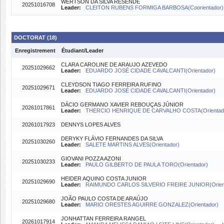
WERTSON DA SILVA RESENDE
20251016708
Leader:
CLEITON RUBENS FORMIGA BARBOSA(Coorientador
DOCTORAT (18)
Enregistrement
Étudiant/Leader
CLARA CAROLINE DE ARAUJO AZEVEDO
20251029662
Leader:
EDUARDO JOSÉ CIDADE CAVALCANTI(Orientador)
CLEYDSON TIAGO FERREIRA RUFINO
20251029671
Leader:
EDUARDO JOSÉ CIDADE CAVALCANTI(Orientador)
DÁCIO GERMANO XAVIER REBOUÇAS JÚNIOR
20261017861
Leader:
THERCIO HENRIQUE DE CARVALHO COSTA(Orientad
20261017923
DENNYS LOPES ALVES
DERYKY FLÁVIO FERNANDES DA SILVA
20251030260
Leader:
SALETE MARTINS ALVES(Orientador)
GIOVANI POZZA AZONI
20251030233
Leader:
PAULO GILBERTO DE PAULA TORO(Orientador)
HEIDER AQUINO COSTA JUNIOR
20251029690
Leader:
RAIMUNDO CARLOS SILVERIO FREIRE JUNIOR(Orien
JOÃO PAULO COSTA DE ARAÚJO
20251029680
Leader:
MARIO ORESTES AGUIRRE GONZALEZ(Orientador)
JONHATTAN FERREIRA RANGEL
20261017914