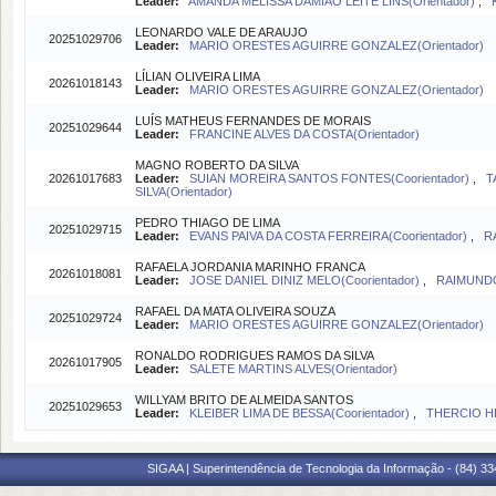
Leader:
AMANDA MELISSA DAMIAO LEITE LINS(Orientador)
,
LEONARDO VALE DE ARAUJO
20251029706
Leader:
MARIO ORESTES AGUIRRE GONZALEZ(Orientador)
LÍLIAN OLIVEIRA LIMA
20261018143
Leader:
MARIO ORESTES AGUIRRE GONZALEZ(Orientador)
LUÍS MATHEUS FERNANDES DE MORAIS
20251029644
Leader:
FRANCINE ALVES DA COSTA(Orientador)
MAGNO ROBERTO DA SILVA
20261017683
Leader:
SUIAN MOREIRA SANTOS FONTES(Coorientador)
,
T
SILVA(Orientador)
PEDRO THIAGO DE LIMA
20251029715
Leader:
EVANS PAIVA DA COSTA FERREIRA(Coorientador)
,
R
RAFAELA JORDANIA MARINHO FRANCA
20261018081
Leader:
JOSE DANIEL DINIZ MELO(Coorientador)
,
RAIMUNDO
RAFAEL DA MATA OLIVEIRA SOUZA
20251029724
Leader:
MARIO ORESTES AGUIRRE GONZALEZ(Orientador)
RONALDO RODRIGUES RAMOS DA SILVA
20261017905
Leader:
SALETE MARTINS ALVES(Orientador)
WILLYAM BRITO DE ALMEIDA SANTOS
20251029653
Leader:
KLEIBER LIMA DE BESSA(Coorientador)
,
THERCIO H
SIGAA | Superintendência de Tecnologia da Informação - (84) 3