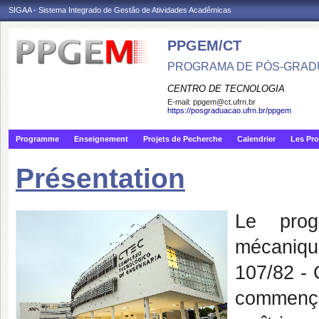
SIGAA - Sistema Integrado de Gestão de Atividades Acadêmicas
PPGEM/CT
PROGRAMA DE PÓS-GRAD
CENTRO DE TECNOLOGIA
E-mail:
ppgem@ct.ufrn.br
https://posgraduacao.ufrn.br/ppgem
Programme
Enseignement
Projets de Pecherche
Calendrier
Les Pro
Présentation
Le prog
mécaniqu
107/82 -
commença