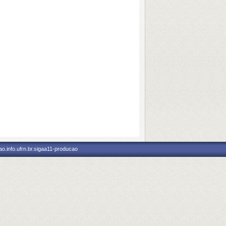
o.info.ufrn.br.sigaa11-producao