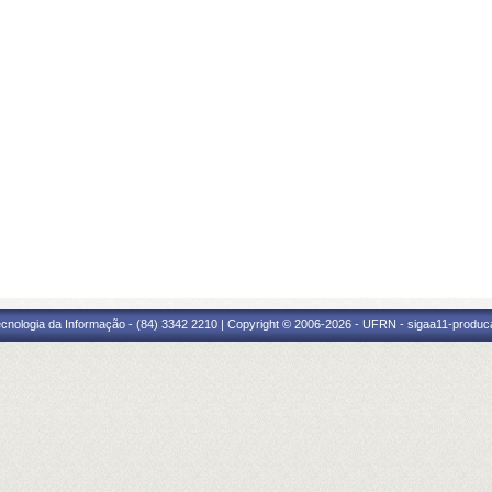
cnologia da Informação - (84) 3342 2210 | Copyright © 2006-2026 - UFRN - sigaa11-produca