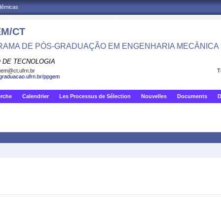
adêmicas
M/CT
AMA DE PÓS-GRADUAÇÃO EM ENGENHARIA MECÂNICA
 DE TECNOLOGIA
em@ct.ufrn.br
T
sgraduacao.ufrn.br/ppgem
erche
Calendrier
Les Processus de Sélection
Nouvelles
Documents
D