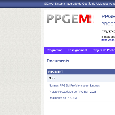
SIGAA - Sistema Integrado de Gestão de Atividades Ac
PPGE
PROGR
CENTRO
E-mail:
ppg
https://po
Programme
Enseignement
Projets de Pech
Documents
REGIMENT
Nom
Normas PPGEM Proficiencia em Linguas
Projeto Pedagógico do PPGEM - 2023+
Regimento do PPGEM