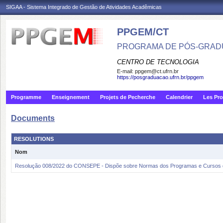
SIGAA - Sistema Integrado de Gestão de Atividades Acadêmicas
PPGEM/CT
PROGRAMA DE PÓS-GRAD
CENTRO DE TECNOLOGIA
E-mail:
ppgem@ct.ufrn.br
https://posgraduacao.ufrn.br/ppgem
Programme
Enseignement
Projets de Pecherche
Calendrier
Les Pro
Documents
RESOLUTIONS
Nom
Resolução 008/2022 do CONSEPE - Dispõe sobre Normas dos Programas e Cursos