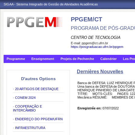
SIGAA - Sistema Integrado de Gestão de Atividades Acadêmicas
PPGEM/CT
PROGRAMA DE PÓS-GRAD
CENTRO DE TECNOLOGIA
E-mail:
ppgem@ct.ufrn.br
https://posgraduacao.ufrn.br/ppgem
Programme
Enseignement
Projets de Pecherche
Calendrier
Les Pro
Dernières Nouvelles
D'autres Options
Banca de DEFESA: LUIZ HENRIQUE 
Uma banca de DEFESA de DOUTORADO 
· 20 ARTIGOS DE DESTAQUE
HENRIQUE PINHEIRO DE LIMA DATE: 
TITRE: MOTS-CLÉS: PAGES: 122 G
Mecânica RÉSUMÉ: MEMBRES DE LA 
· CONEM 2024
· COOPERAÇÃO E
Enregistrée en:
07/07/2022
INTERCÂMBIO
· ENDEREÇO DO PPGEM/UFRN
· INFRAESTRUTURA