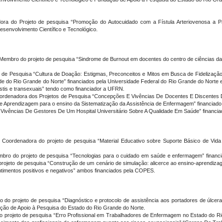
ora do Projeto de pesquisa “Promoção do Autocuidado com a Fístula Arteriovenosa a Pa
senvolvimento Científico e Tecnológico.
): Membro do projeto de pesquisa “Sindrome de Burnout em docentes do centro de ciências 
o de Pesquisa “Cultura de Doação: Estigmas, Preconceitos e Mitos em Busca de Fidelizaç
e do Rio Grande do Norte” financiados pela Universidade Federal do Rio Grande do Norte e
estis e transexuais” tendo como financiador a UFRN.
Coordenadora dos Projetos de Pesquisa “Concepções E Vivências De Docentes E Discentes
l de Aprendizagem para o ensino da Sistematização da Assistência de Enfermagem” financiado
Vivências De Gestores De Um Hospital Universitário Sobre A Qualidade Em Saúde” financia
Coordenadora do projeto de pesquisa “Material Educativo sobre Suporte Básico de Vida 
bro do projeto de pesquisa “Tecnologias para o cuidado em saúde e enfermagem” financ
projeto de pesquisa “Construção de um cenário de simulação: alicerce ao ensino-aprendi
sentimentos positivos e negativos” ambos financiados pela COPES.
do projeto de pesquisa “Diagnóstico e protocolo de assistência aos portadores de úlcer
ação de Apoio à Pesquisa do Estado do Rio Grande do Norte.
o projeto de pesquisa “Erro Profissional em Trabalhadores de Enfermagem no Estado do Ri