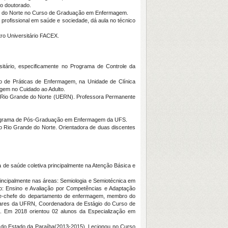
o doutorado.
nde do Norte no Curso de Graduação em Enfermagem.
rofissional em saúde e sociedade, dá aula no técnico
o Universitário FACEX.
sitário, especificamente no Programa de Controle da
o de Práticas de Enfermagem, na Unidade de Clínica
agem no Cuidado ao Adulto.
o Rio Grande do Norte (UERN). Professora Permanente
 Programa de Pós-Graduação em Enfermagem da UFS.
o Rio Grande do Norte. Orientadora de duas discentes
de saúde coletiva principalmente na Atenção Básica e
incipalmente nas áreas: Semiologia e Semiotécnica em
: Ensino e Avaliação por Competências e Adaptação
ce-chefe do departamento de enfermagem, membro do
ulares da UFRN, Coordenadora de Estágio do Curso de
Em 2018 orientou 02 alunos da Especialização em
r do Estado da Paraíba(2013-2015). Lecionou no Curso