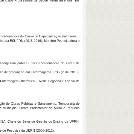
balho dos Profissionais de Saúde Mental Inseridos Nos
oordenadora do Curso de Especialização (lato sensu)
rúrgica da ESUFRN (2015-2016); Membro Pesquisadora e
ão/gestão pública). Vice-coordenadora do curso de
 curso de graduação em Enfermagem/UFCG (2016-2018).
m Enfermagem Obstétrica – Rede Cegonha e Escola de
ação de Obras Públicas e Saneamento; Temporária de
 Município; Frente Parlamentar da Micro e Pequena
ACISA. Chefe do Setor de Gestão do Ensino da UFRN.
te de Pesquisa da UERN (2008-2012).