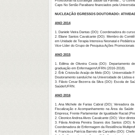
Profissional na Estratégia Saúde da Família”, “O con
Caps No Sertão Paraibano financiados pela Universid
NUCLEAÇÃO EGRESSOS DOUTORADO: ATIVIDADE
ANO 2014
1. Daniele Vieira Dantas (DO): Coordenadora do cur
2. Eliane Santos Cavalcante (DO): Membro do Comitê
em Unidade de Terapia Intensiva Neonatal e Pediátri
Vice-Líder do Grupo de Pesquisa Ações Promocionais
ANO 2015
1. Edilma de Oliveira Costa (DO): Departamento d
graduação em Enfermagem/UFRN (2016-2018).
2. Érik Cristovão Araújo de Melo (DO): Universidad
Doutoramento sanduíche na Universidade de Lisboa e 
3. Flávio Cesar Bezerra da Silva (DO): Escola de 
Saúde/UFRN.
ANO 2016
1. Ana Michele de Farias Cabral (DO): Vereadora d
Fiscalização e Acompanhamento na Área da Saúde M
Empresa; Frente Parlamentar de Igualdade Racial (Pr
2. Cleonice Andrea Alves Cavalcante (DO): Vice-diretor
3. Flávia Andreia Pereira Soares dos Santos (DO):
Coordenadora de Enfermagem da Residência Multiprofi
4. Francisca Patrícia Barreto de Carvalho (DO): C