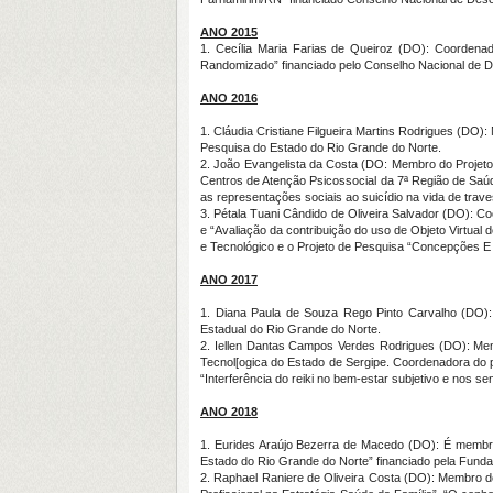
ANO 2015
1. Cecília Maria Farias de Queiroz (DO): Coordenad
Randomizado” financiado pelo Conselho Nacional de De
ANO 2016
1. Cláudia Cristiane Filgueira Martins Rodrigues (DO
Pesquisa do Estado do Rio Grande do Norte.
2. João Evangelista da Costa (DO: Membro do Projet
Centros de Atenção Psicossocial da 7ª Região de Saúd
as representações sociais ao suicídio na vida de trav
3. Pétala Tuani Cândido de Oliveira Salvador (DO): 
e “Avaliação da contribuição do uso de Objeto Virtua
e Tecnológico e o Projeto de Pesquisa “Concepções E 
ANO 2017
1. Diana Paula de Souza Rego Pinto Carvalho (DO): 
Estadual do Rio Grande do Norte.
2. Iellen Dantas Campos Verdes Rodrigues (DO): Mem
Tecnol[ogica do Estado de Sergipe. Coordenadora do 
“Interferência do reiki no bem-estar subjetivo e nos 
ANO 2018
1. Eurides Araújo Bezerra de Macedo (DO): É membro 
Estado do Rio Grande do Norte” financiado pela Fund
2. Raphael Raniere de Oliveira Costa (DO): Membro d