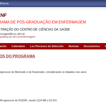
adêmicas
ENF
RAMA DE PÓS-GRADUAÇÃO EM ENFERMAGEM
STRAÇÃO DO CENTRO DE CIÊNCIAS DA SAÚDE
rd.pgenf@ccs.ufrn.br
sgraduacao.ufrn.br/enfermagem
gación
Calendario
Los Procesos de Selección
Noticias
Documentos
OS DO PROGRAMA
gressos do Mestrado e do Doutorado, considerando os titulados nos anos:
de 149 egressos do PGENF, sendo 1124 ME e 52 DO.