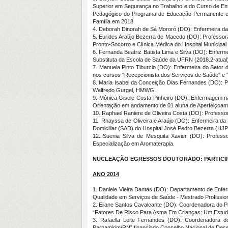
Superior em Segurança no Trabalho e do Curso de En
Pedagógico do Programa de Educação Permanente em
Família em 2018.
4. Deborah Dinorah de Sá Mororó (DO): Enfermeira da 
5. Eurides Araújo Bezerra de Macedo (DO): Professor
Pronto-Socorro e Clínica Médica do Hospital Municipal 
6. Fernanda Beatriz Batista Lima e Silva (DO): Enfe
Substituta da Escola de Saúde da UFRN (2018.2-atual)
7. Manuela Pinto Tiburcio (DO): Enfermeira do Setor 
nos cursos "Recepcionista dos Serviços de Saúde" e
8. Maria Isabel da Conceição Dias Fernandes (DO): 
Walfredo Gurgel, HMWG.
9. Mônica Gisele Costa Pinheiro (DO): Enfermagem na
Orientação em andamento de 01 aluna de Aperfeiçoame
10. Raphael Raniere de Oliveira Costa (DO): Profess
11. Rhayssa de Oliveira e Araújo (DO): Enfermeira da
Domiciliar (SAD) do Hospital José Pedro Bezerra (HJP
12. Suenia Silva de Mesquita Xavier (DO): Prof
Especialização em Aromaterapia.
NUCLEAÇÃO EGRESSOS DOUTORADO: PARTICIP
ANO 2014
1. Daniele Vieira Dantas (DO): Departamento de Enf
Qualidade em Serviços de Saúde - Mestrado Profissi
2. Eliane Santos Cavalcante (DO): Coordenadora do P
“Fatores De Risco Para Asma Em Crianças: Um Estud
3. Rafaella Leite Fernandes (DO): Coordenadora d
Parnamirim/RN” financiado Conselho Nacional de Dese