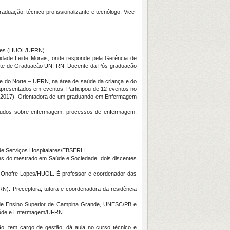
uação, técnico profissionalizante e tecnólogo. Vice-
Lopes (HUOL/UFRN).
rnidade Leide Morais, onde responde pela Gerência de
nte de Graduação UNI-RN. Docente da Pós-graduação
de do Norte – UFRN, na área de saúde da criança e do
s apresentados em eventos. Participou de 12 eventos no
E 2017). Orientadora de um graduando em Enfermagem
estudos sobre enfermagem, processos de enfermagem,
.
 de Serviços Hospitalares/EBSERH.
ntes do mestrado em Saúde e Sociedade, dois discentes
rio Onofre Lopes/HUOL. É professor e coordenador das
N). Preceptora, tutora e coordenadora da residência
o de Ensino Superior de Campina Grande, UNESC/PB e
Saúde e Enfermagem/UFRN.
o, tem cargo de gestão, dá aula no curso técnico e