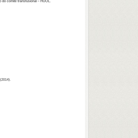
 do comitê transfusional – HUOL.
(2014).