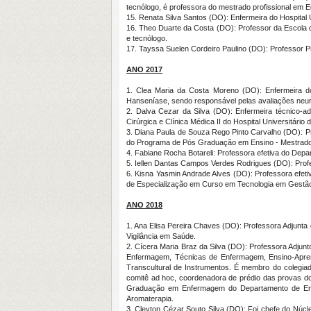
tecnólogo, é professora do mestrado profissional em 
15. Renata Silva Santos (DO): Enfermeira do Hospit
16. Theo Duarte da Costa (DO): Professor da Escola 
e tecnólogo.
17. Tayssa Suelen Cordeiro Paulino (DO): Professor
ANO 2017
1. Clea Maria da Costa Moreno (DO): Enfermeira do 
Hanseníase, sendo responsável pelas avaliações neur
2. Dalva Cezar da Silva (DO): Enfermeira técnico-
Cirúrgica e Clínica Médica II do Hospital Universitár
3. Diana Paula de Souza Rego Pinto Carvalho (DO): 
do Programa de Pós Graduação em Ensino - Mestrad
4. Fabiane Rocha Botareli: Professora efetiva do De
5. Iellen Dantas Campos Verdes Rodrigues (DO): Pro
6. Kisna Yasmin Andrade Alves (DO): Professora efet
de Especialização em Curso em Tecnologia em Gestão 
ANO 2018
1. Ana Elisa Pereira Chaves (DO): Professora Adjunt
Vigilância em Saúde.
2. Cícera Maria Braz da Silva (DO): Professora Adju
Enfermagem, Técnicas de Enfermagem, Ensino-Apren
Transcultural de Instrumentos. É membro do coleg
comitê ad hoc, coordenadora de prédio das provas d
Graduação em Enfermagem do Departamento de Enf
Aromaterapia.
3. Cleyton Cézar Souto Silva (DO): Foi chefe do Núc