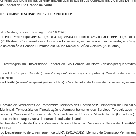
hecimento dos profissionais de enfermagem quanto aos riscos ocupacionais”,“Cargas De Tra
ade Federal do Rio Grande do Norte.
S ADMINISTRATIVAS NO SETOR PÚBLICO:
so de Graduação em Enfermagem (2018-2020).
 de Ética Em Pesquisa/HUOL (2016-atual). Avaliador Interno RSC da UFRN/EBTT (2016). C
ca (2018-atual); Coordenadora do Curso de Especialização Técnica em Instrumentação Ci
 e de Atenção a Grupos Humanos em Saúde Mental e Saúde Coletiva (2010-atual).
e Enfermagem da Universidade Federal do Rio Grande do Norte (ensino/pesquisa/extens
e Federal de Campina Grande (ensino/pesquisa/extensão/gestão pública). Coordenador do
do Porto.
Saúde/UFRN (ensino/pesquisa/gestão pública). Coordenador do Curso de Especialização e
a Cãmara de Vereadores de Parnamirim. Membro das Comissões: Temporária de Fiscaliz
unicipal; Temporária de Fiscalização e Acompanhamento dos Serviços Terceirizados no
esidente); Comissão Permanente de Desenvolvimento Urbano e Meio Ambiente (Presidente)
a de ensino e supervisora do curso de cuidador infantil.
 Membro do Comitê de Ética e Pesquisa da Faculdade de Ciências da Saúde do Trairi/F
ssional.
hefe do Departamento de Enfermagem da UERN (2010-2012). Membro da Comissão Permanen