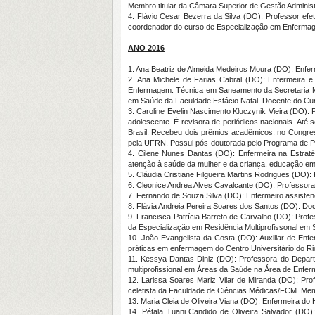
Membro titular da Câmara Superior de Gestão Admini
4. Flávio Cesar Bezerra da Silva (DO): Professor ef
coordenador do curso de Especialização em Enfermag
ANO 2016
1. Ana Beatriz de Almeida Medeiros Moura (DO): Enfe
2. Ana Michele de Farias Cabral (DO): Enfermeira e 
Enfermagem. Técnica em Saneamento da Secretaria 
em Saúde da Faculdade Estácio Natal. Docente do Cur
3. Caroline Evelin Nascimento Kluczynik Vieira (DO)
adolescente. É revisora de periódicos nacionais. Até 
Brasil. Recebeu dois prêmios acadêmicos: no Congr
pela UFRN. Possui pós-doutorada pelo Programa de
4. Cilene Nunes Dantas (DO): Enfermeira na Estrat
atenção à saúde da mulher e da criança, educação em
5. Cláudia Cristiane Filgueira Martins Rodrigues (DO
6. Cleonice Andrea Alves Cavalcante (DO): Professo
7. Fernando de Souza Silva (DO): Enfermeiro assistenc
8. Flávia Andreia Pereira Soares dos Santos (DO): D
9. Francisca Patrícia Barreto de Carvalho (DO): Prof
da Especialização em Residência Multiprofissonal em 
10. João Evangelista da Costa (DO): Auxiliar de Enf
práticas em enfermagem do Centro Universitário do R
11. Kessya Dantas Diniz (DO): Professora do Depart
multiprofissional em Áreas da Saúde na Área de Enfe
12. Larissa Soares Mariz Vilar de Miranda (DO): P
celetista da Faculdade de Ciências Médicas/FCM. Me
13. Maria Cleia de Oliveira Viana (DO): Enfermeira do
14. Pétala Tuani Candido de Oliveira Salvador (DO