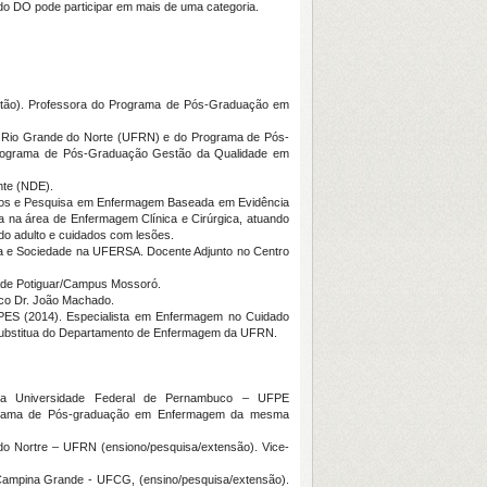
DO pode participar em mais de uma categoria.
estão). Professora do Programa de Pós-Graduação em
do Rio Grande do Norte (UFRN) e do Programa de Pós-
 Programa de Pós-Graduação Gestão da Qualidade em
nte (NDE).
udos e Pesquisa em Enfermagem Baseada em Evidência
a área de Enfermagem Clínica e Cirúrgica, atuando
do adulto e cuidados com lesões.
ia e Sociedade na UFERSA. Docente Adjunto no Centro
dade Potiguar/Campus Mossoró.
ico Dr. João Machado.
APES (2014). Especialista em Enfermagem no Cuidado
 substitua do Departamento de Enfermagem da UFRN.
 da Universidade Federal de Pernambuco – UFPE
rograma de Pós-graduação em Enfermagem da mesma
do Nortre – UFRN (ensiono/pesquisa/extensão). Vice-
e Campina Grande - UFCG, (ensino/pesquisa/extensão).