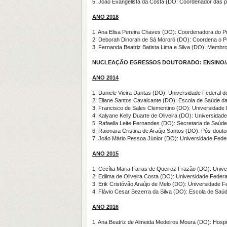
5. João Evangelista da Costa (DO: Coordenador das p
ANO 2018
1. Ana Elisa Pereira Chaves (DO): Coordenadora do 
2. Deborah Dinorah de Sá Mororó (DO): Coordena o P
3. Fernanda Beatriz Batista Lima e Silva (DO): Membr
NUCLEAÇÃO EGRESSOS DOUTORADO: ENSINO/A
ANO 2014
1. Daniele Vieira Dantas (DO): Universidade Federal 
2. Eliane Santos Cavalcante (DO): Escola de Saúde d
3. Francisco de Sales Clementino (DO): Universidade 
4. Kalyane Kelly Duarte de Oliveira (DO): Universida
5. Rafaella Leite Fernandes (DO): Secretaria de Saúde
6. Raionara Cristina de Araújo Santos (DO): Pós-dou
7. João Mário Pessoa Júnior (DO): Universidade Feder
ANO 2015
1. Cecília Maria Farias de Queiroz Frazão (DO): Univ
2. Edilma de Oliveira Costa (DO): Universidade Federa
3. Erik Cristóvão Araújo de Melo (DO): Universidade 
4. Flávio Cesar Bezerra da Silva (DO): Escola de Saú
ANO 2016
1. Ana Beatriz de Almeida Medeiros Moura (DO): Hospit