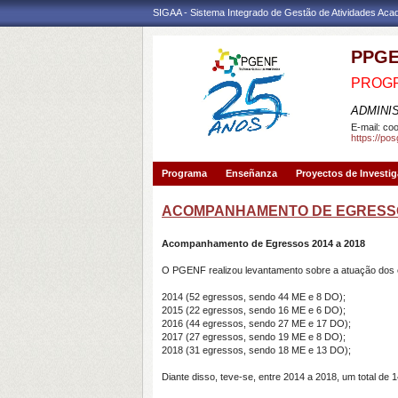
SIGAA - Sistema Integrado de Gestão de Atividades Ac
PPG
PROG
ADMINI
E-mail:
coo
https://po
Programa
Enseñanza
Proyectos de Investi
ACOMPANHAMENTO DE EGRESS
Acompanhamento de Egressos 2014 a 2018
O PGENF realizou levantamento sobre a atuação dos e
2014 (52 egressos, sendo 44 ME e 8 DO);
2015 (22 egressos, sendo 16 ME e 6 DO);
2016 (44 egressos, sendo 27 ME e 17 DO);
2017 (27 egressos, sendo 19 ME e 8 DO);
2018 (31 egressos, sendo 18 ME e 13 DO);
Diante disso, teve-se, entre 2014 a 2018, um total 