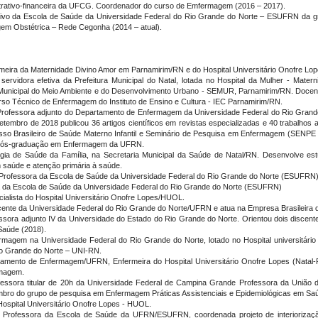
strativo-financeira da UFCG. Coordenador do curso de Emfermagem (2016 – 2017).
etivo da Escola de Saúde da Universidade Federal do Rio Grande do Norte – ESUFRN da grad
em Obstétrica – Rede Cegonha (2014 – atual).
rmeira da Maternidade Divino Amor em Parnamirim/RN e do Hospital Universitário Onofre 
servidora efetiva da Prefeitura Municipal do Natal, lotada no Hospital da Mulher - Mate
Municipal do Meio Ambiente e do Desenvolvimento Urbano - SEMUR, Parnamirim/RN. Doce
so Técnico de Enfermagem do Instituto de Ensino e Cultura - IEC Parnamirim/RN.
: Professora adjunto do Departamento de Enfermagem da Universidade Federal do Rio Gran
setembro de 2018 publicou 36 artigos científicos em revistas especializadas e 40 trabalho
esso Brasileiro de Saúde Materno Infantil e Seminário de Pesquisa em Enfermagem (SENP
 Pós-graduação em Enfermagem da UFRN.
égia de Saúde da Família, na Secretaria Municipal da Saúde de Natal/RN. Desenvolve 
 saúde e atenção primária à saúde.
): Professora da Escola de Saúde da Universidade Federal do Rio Grande do Norte (ESUFRN)
ra da Escola de Saúde da Universidade Federal do Rio Grande do Norte (ESUFRN)
ialista do Hospital Universitário Onofre Lopes/HUOL.
ocente da Universidade Federal do Rio Grande do Norte/UFRN e atua na Empresa Brasileira
essora adjunto IV da Universidade do Estado do Rio Grande do Norte. Orientou dois disce
Saúde (2018).
ermagem na Universidade Federal do Rio Grande do Norte, lotado no Hospital universitá
io Grande do Norte – UNI-RN.
amento de Enfermagem/UFRN, Enfermeira do Hospital Universitário Onofre Lopes (Natal-R
rmagem.
rofessora titular de 20h da Universidade Federal de Campina Grande Professora da Uniã
mbro do grupo de pesquisa em Enfermagem Práticas Assistenciais e Epidemiológicas em 
 Hospital Universitário Onofre Lopes - HUOL.
): Professora da Escola de Saúde da UFRN/ESUFRN, coordenada projeto de interiorizaçã