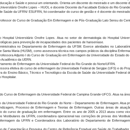
Educação e Saúde e possui um orientando. Orienta um discente do mestrado e um discente d
al Universitário Onofre Lopes – HUOL e docente Docente da Faculdade Estácio do Rio Gra
de Saúde da UFRN/ ESUFRN, foi coordenador do curso de gestão e é docente do mestrado p
 Professor do Curso de Graduação Em Enfermagem e de Pós-Graduação Lato Sensu do Centr
Hospital Universitário Onofre Lopes. Atua no setor de dermatologia do Hospital Univer
ológicas para prevenção de incapacidades dos pacientes de hanseníase.
administrativa no Departamento de Enfermagem da UFSM. Exerce atividades no Laboratóri
io de Santa Maria (HUSM), como assessora técnica nos campos práticos da disciplina Enferm
Professora Adjunto I do Curso de Graduação em Enfermagem da Universidade do Estado d
o Acadêmico da UERN.
partamento de Enfermagem da Universidade Federal do Rio Grande do Norte/UFRN.
fessora efetiva do curso de enfermagem da Universidade Federal de Sergipe (UFS) e do
iva do Ensino Básico, Técnico e Tecnológico da Escola de Saúde da Universidade Federal d
Hospitalar.
a do Curso de Enfermagem da Universidade Federal de Campina Grande-UFCG. Atua na área 
nto da Universidade Federal do Rio Grande do Norte – Departamento de Enfermagem. Atua pr
dizagem, Processo de Enfermagem e Teorias de Enfermagem. Outras áreas de atuação
iado do curso de graduação em enfermagem. Entre os ano de 2005 a 2013 atuou como vi
os Vestibulares da UFRN, coordenadora operacional nas correções de provas dos Vestib
ermagem da UFRN e Coordenadora dos Laboratório do Departamento de Enfermagem. 
leo de Capacitação e Pesquisa do Centro de Referência Estadual em Saúde do Trabalhado