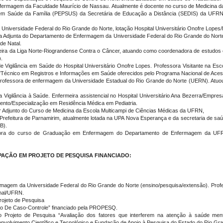
fermagem da Faculdade Maurício de Nassau. Atualmente é docente no curso de Medicina da
 Saúde da Família (PEPSUS) da Secretária de Educação a Distância (SEDIS) da UFRN.
Universidade Federal do Rio Grande do Norte, lotação Hospital Universitário Onofre Lope
a Adjunta do Departamento de Enfermagem da Universidade Federal do Rio Grande do Nort
de Natal.
rmeira da Liga Norte-Riograndense Contra o Câncer, atuando como coordenadora de estudos 
.
de Vigilância em Saúde do Hospital Universitário Onofre Lopes. Professora Visitante na E
 "Técnico em Registros e Informações em Saúde oferecidos pelo Programa Nacional de A
Professora de enfermagem da Universidade Estadual do Rio Grande do Norte (UERN). Atuou
 Vigilância à Saúde. Enfermeira assistencial no Hospital Universitário Ana Bezerra/Empre
nto/Especialização em Residência Médica em Pediatria.
or Adjunto do Curso de Medicina da Escola Multicampi de Ciências Médicas da UFRN,
 Prefeitura de Parnamirim, atualmente lotada na UPA Nova Esperança e da secretaria de sa
B).
essora do curso de Graduação em Enfermagem do Departamento de Enfermagem da UFRN
AÇÃO EM PROJETO DE PESQUISA FINANCIADO:
ermagem da Universidade Federal do Rio Grande do Norte (ensino/pesquisa/extensão). P
onal/UFRN.
rojeto de Pesquisa
o De Caso-Controle” financiado pela PROPESQ.
o Projeto de Pesquisa “Avaliação dos fatores que interferem na atenção à saúde ment
nvolvimento Científico e Tecnológico e Fundação de Apoio à Pesquisa do Estado do Rio Gra