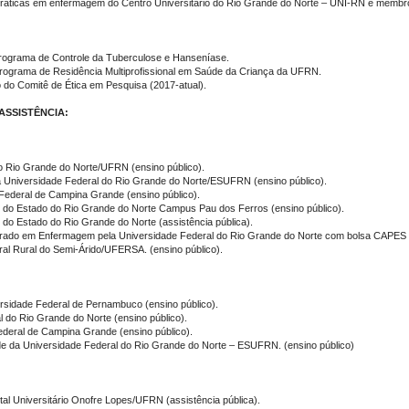
ráticas em enfermagem do Centro Universitário do Rio Grande do Norte – UNI-RN e membro
Programa de Controle da Tuberculose e Hanseníase.
rograma de Residência Multiprofissional em Saúde da Criança da UFRN.
o do Comitê de Ética em Pesquisa (2017-atual).
SSISTÊNCIA:
do Rio Grande do Norte/UFRN (ensino público).
a Universidade Federal do Rio Grande do Norte/ESUFRN (ensino público).
Federal de Campina Grande (ensino público).
de do Estado do Rio Grande do Norte Campus Pau dos Ferros (ensino público).
 do Estado do Rio Grande do Norte (assistência pública).
torado em Enfermagem pela Universidade Federal do Rio Grande do Norte com bolsa CAPES 
al Rural do Semi-Árido/UFERSA. (ensino público).
ersidade Federal de Pernambuco (ensino público).
l do Rio Grande do Norte (ensino público).
Federal de Campina Grande (ensino público).
de da Universidade Federal do Rio Grande do Norte – ESUFRN. (ensino público)
al Universitário Onofre Lopes/UFRN (assistência pública).