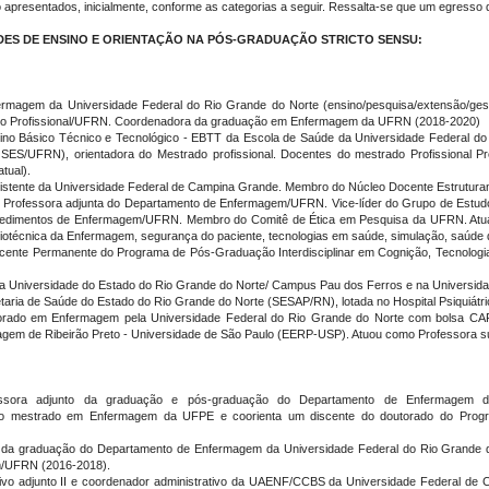
ados, inicialmente, conforme as categorias a seguir. Ressalta-se que um egresso do 
ES DE ENSINO E ORIENTAÇÃO NA PÓS-GRADUAÇÃO STRICTO SENSU:
fermagem da Universidade Federal do Rio Grande do Norte (ensino/pesquisa/extensão/g
ado Profissional/UFRN. Coordenadora da graduação em Enfermagem da UFRN (2018-2020)
sino Básico Técnico e Tecnológico - EBTT da Escola de Saúde da Universidade Federal 
S/UFRN), orientadora do Mestrado profissional. Docentes do mestrado Profissional
ual).
sistente da Universidade Federal de Campina Grande. Membro do Núcleo Docente Estrutura
e é Professora adjunta do Departamento de Enfermagem/UFRN. Vice-líder do Grupo de Est
edimentos de Enfermagem/UFRN. Membro do Comitê de Ética em Pesquisa da UFRN. Atua n
iotécnica da Enfermagem, segurança do paciente, tecnologias em saúde, simulação, saúde 
cente Permanente do Programa de Pós-Graduação Interdisciplinar em Cognição, Tecnolog
a da Universidade do Estado do Rio Grande do Norte/ Campus Pau dos Ferros e na Universi
etaria de Saúde do Estado do Rio Grande do Norte (SESAP/RN), lotada no Hospital Psiquiátr
utorado em Enfermagem pela Universidade Federal do Rio Grande do Norte com bolsa C
rmagem de Ribeirão Preto - Universidade de São Paulo (EERP-USP). Atuou como Professora
fessora adjunto da graduação e pós-graduação do Departamento de Enfermagem
te do mestrado em Enfermagem da UFPE e coorienta um discente do doutorado do P
to da graduação do Departamento de Enfermagem da Universidade Federal do Rio Grande 
m/UFRN (2016-2018).
etivo adjunto II e coordenador administrativo da UAENF/CCBS da Universidade Federal d