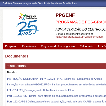
SIGAA - Sistema Integrado de Gestão de Atividades Acadêmicas
PPGENF
PROGRAMA DE PÓS-GRA
ADMINISTRAÇÃO DO CENTRO DE
E-mail:
coord.pgenf@ccs.ufrn.br
https://posgraduacao.ufrn.br/enfermagem
Programa
Enseñanza
Proyectos de Investigación
Calendario
Los P
Documentos
RESOLUTIONS
Nombre
INSTRUÇÃO NORMATIVA - IN Nº 7/2024 - PPG- Sobre os Pagamentos de Artigos
Instrução Normativa nº 01/2022/PPG - Instituir procedimentos em relação às atividad
LEI Nº 14.925_Prorrogação de Bolsa Nascimento de Filho
Port. 191/CAPES - Define, para efeitos de enquadramento nos programas e cursos d
Port. 192-CAPES Define, para efeitos da avaliação, realizada pela CAPES, a atuação