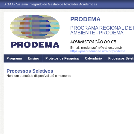
SIGAA - Sistema Integrado de Gestão de Atividades Acadêmicas
PRODEMA
PROGRAMA REGIONAL DE 
AMBIENTE - PRODEMA
ADMINISTRAÇÃO DO CB
E-mail:
prodemaufrn@yahoo.com.br
https://posgraduacao.ufrn.br/prodema
Programa
Ensino
Projetos de Pesquisa
Calendário
Processos Selet
Processos Seletivos
Nenhum conteúdo disponível até o momento