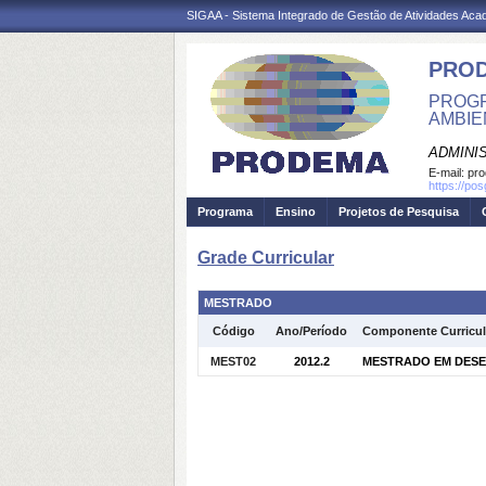
SIGAA - Sistema Integrado de Gestão de Atividades Ac
PRO
PROGR
AMBIE
ADMINI
E-mail:
pr
https://po
Programa
Ensino
Projetos de Pesquisa
Grade Curricular
MESTRADO
Código
Ano/Período
Componente Curricul
MEST02
2012.2
MESTRADO EM DESEN