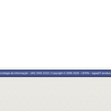
cnologia da Informação - (84) 3342 2210 | Copyright © 2006-2026 - UFRN - sigaa07-produca