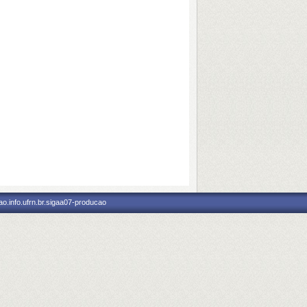
o.info.ufrn.br.sigaa07-producao