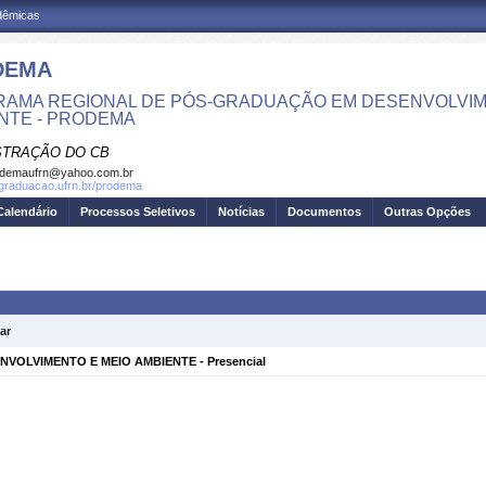
adêmicas
DEMA
AMA REGIONAL DE PÓS-GRADUAÇÃO EM DESENVOLVIM
NTE - PRODEMA
STRAÇÃO DO CB
odemaufrn@yahoo.com.br
sgraduacao.ufrn.br/prodema
Calendário
Processos Seletivos
Notícias
Documentos
Outras Opções
ar
VOLVIMENTO E MEIO AMBIENTE - Presencial