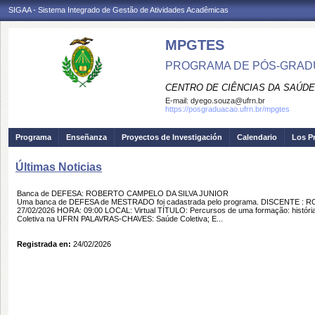
SIGAA - Sistema Integrado de Gestão de Atividades Acadêmicas
MPGTES
PROGRAMA DE PÓS-GRAD
CENTRO DE CIÊNCIAS DA SAÚDE
E-mail:
dyego.souza@ufrn.br
https://posgraduacao.ufrn.br/mpgtes
Programa
Enseñanza
Proyectos de Investigación
Calendario
Los P
Últimas Noticias
Banca de DEFESA: ROBERTO CAMPELO DA SILVA JUNIOR
Uma banca de DEFESA de MESTRADO foi cadastrada pelo programa. DISCENTE :
27/02/2026 HORA: 09:00 LOCAL: Virtual TÍTULO: Percursos de uma formação: históri
Coletiva na UFRN PALAVRAS-CHAVES: Saúde Coletiva; E...
Registrada en:
24/02/2026