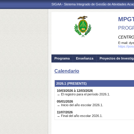
SIGAA - Sistema Integrado de Gestão de Atividades Ac
MPG
PROGR
CENTRO
E-mail:
dye
https://po
Programa
Enseñanza
Proyectos de Investi
Calendario
2026.1 (PRESENTE)
10/03/2026 à 12/03/2026
→ El registro para el período 2026.1.
05/01/2026
→ Inicio del año escolar 2026.1.
11/07/2026
→ Final del año escolar 2026.1.