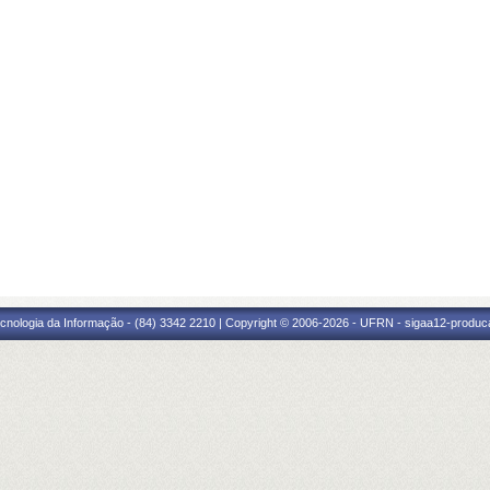
cnologia da Informação - (84) 3342 2210 | Copyright © 2006-2026 - UFRN - sigaa12-produca