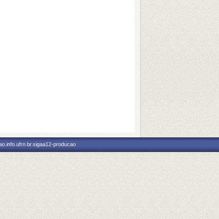
o.info.ufrn.br.sigaa12-producao