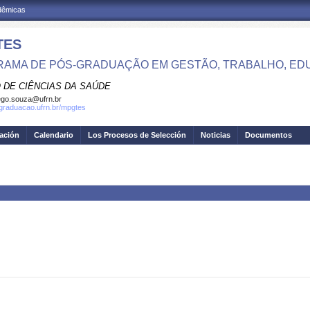
adêmicas
TES
AMA DE PÓS-GRADUAÇÃO EM GESTÃO, TRABALHO, ED
 DE CIÊNCIAS DA SAÚDE
go.souza@ufrn.br
sgraduacao.ufrn.br/mpgtes
gación
Calendario
Los Procesos de Selección
Noticias
Documentos