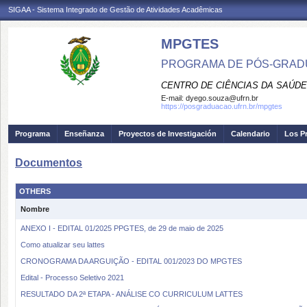
SIGAA - Sistema Integrado de Gestão de Atividades Acadêmicas
MPGTES
PROGRAMA DE PÓS-GRAD
CENTRO DE CIÊNCIAS DA SAÚDE
E-mail:
dyego.souza@ufrn.br
https://posgraduacao.ufrn.br/mpgtes
Programa
Enseñanza
Proyectos de Investigación
Calendario
Los P
Documentos
OTHERS
Nombre
ANEXO I - EDITAL 01/2025 PPGTES, de 29 de maio de 2025
Como atualizar seu lattes
CRONOGRAMA DA ARGUIÇÃO - EDITAL 001/2023 DO MPGTES
Edital - Processo Seletivo 2021
RESULTADO DA 2ª ETAPA - ANÁLISE CO CURRICULUM LATTES