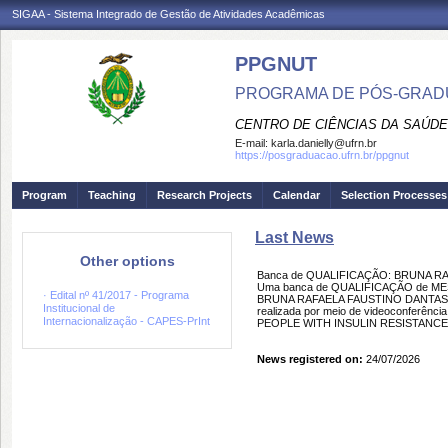
SIGAA - Sistema Integrado de Gestão de Atividades Acadêmicas
PPGNUT
PROGRAMA DE PÓS-GRAD
CENTRO DE CIÊNCIAS DA SAÚDE
E-mail:
karla.danielly@ufrn.br
https://posgraduacao.ufrn.br/ppgnut
Program
Teaching
Research Projects
Calendar
Selection Processes
Last News
Other options
Banca de QUALIFICAÇÃO: BRUNA R
Uma banca de QUALIFICAÇÃO de MEST
· Edital nº 41/2017 - Programa
BRUNA RAFAELA FAUSTINO DANTAS DAT
Institucional de
realizada por meio de videoconferê
Internacionalização - CAPES-PrInt
PEOPLE WITH INSULIN RESISTANCE:
News registered on:
24/07/2026