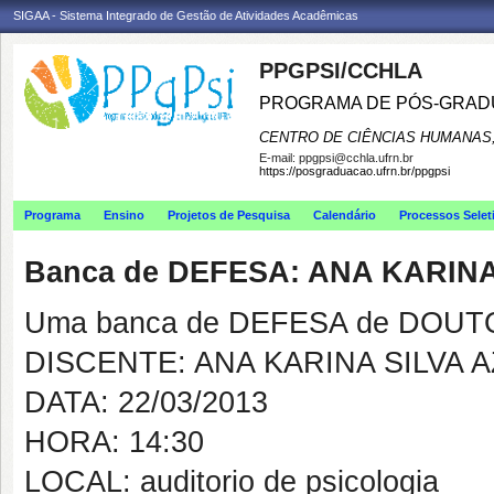
SIGAA - Sistema Integrado de Gestão de Atividades Acadêmicas
PPGPSI/CCHLA
PROGRAMA DE PÓS-GRAD
CENTRO DE CIÊNCIAS HUMANAS,
E-mail:
ppgpsi@cchla.ufrn.br
https://posgraduacao.ufrn.br/ppgpsi
Programa
Ensino
Projetos de Pesquisa
Calendário
Processos Selet
Banca de DEFESA: ANA KARIN
Uma banca de DEFESA de DOUTOR
DISCENTE: ANA KARINA SILVA 
DATA: 22/03/2013
HORA: 14:30
LOCAL: auditorio de psicologia