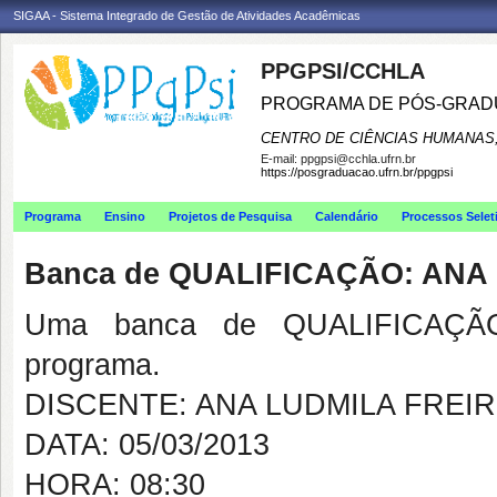
SIGAA - Sistema Integrado de Gestão de Atividades Acadêmicas
PPGPSI/CCHLA
PROGRAMA DE PÓS-GRAD
CENTRO DE CIÊNCIAS HUMANAS,
E-mail:
ppgpsi@cchla.ufrn.br
https://posgraduacao.ufrn.br/ppgpsi
Programa
Ensino
Projetos de Pesquisa
Calendário
Processos Selet
Banca de QUALIFICAÇÃO: ANA
Uma banca de QUALIFICAÇÃO
programa.
DISCENTE: ANA LUDMILA FREI
DATA: 05/03/2013
HORA: 08:30