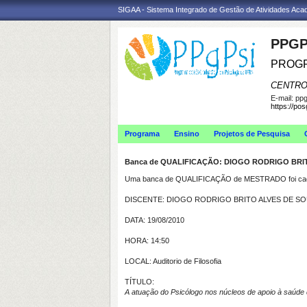
SIGAA - Sistema Integrado de Gestão de Atividades Ac
PPGP
PROGR
CENTRO
E-mail:
ppg
https://po
Programa
Ensino
Projetos de Pesquisa
Banca de QUALIFICAÇÃO: DIOGO RODRIGO BRI
Uma banca de QUALIFICAÇÃO de MESTRADO foi cada
DISCENTE: DIOGO RODRIGO BRITO ALVES DE S
DATA: 19/08/2010
HORA: 14:50
LOCAL: Auditorio de Filosofia
TÍTULO:
A atuação do Psicólogo nos núcleos de apoio à saúde 