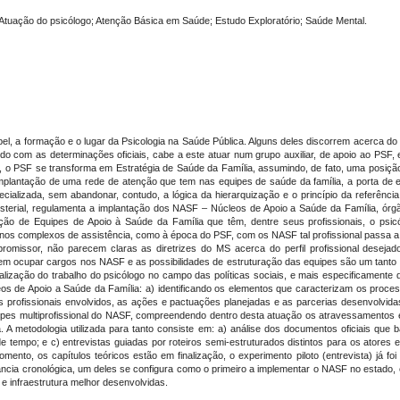
 Atuação do psicólogo; Atenção Básica em Saúde; Estudo Exploratório; Saúde Mental.
l, a formação e o lugar da Psicologia na Saúde Pública. Alguns deles discorrem acerca d
do com as determinações oficiais, cabe a este atuar num grupo auxiliar, de apoio ao PSF,
 o PSF se transforma em Estratégia de Saúde da Família, assumindo, de fato, uma posição c
implantação de uma rede de atenção que tem nas equipes de saúde da família, a porta de e
alizada, sem abandonar, contudo, a lógica da hierarquização e o princípio da referênci
inisterial, regulamenta a implantação dos NASF – Núcleos de Apoio a Saúde da Família, ó
ão de Equipes de Apoio à Saúde da Família que têm, dentre seus profissionais, o psic
enos complexos de assistência, como à época do PSF, com os NASF tal profissional passa a f
missor, não parecem claras as diretrizes do MS acerca do perfil profissional desejado
odem ocupar cargos nos NASF e as possibilidades de estruturação das equipes são um tant
lização do trabalho do psicólogo no campo das políticas sociais, e mais especificamente 
leos de Apoio a Saúde da Família: a) identificando os elementos que caracterizam os pro
profissionais envolvidos, as ações e pactuações planejadas e as parcerias desenvolvidas
uipes multiprofissional do NASF, compreendendo dentro desta atuação os atravessamentos es
a. A metodologia utilizada para tanto consiste em: a) análise dos documentos oficiais que
 de tempo; e c) entrevistas guiadas por roteiros semi-estruturados distintos para os atore
nto, os capítulos teóricos estão em finalização, o experimento piloto (entrevista) já fo
ância cronológica, um deles se configura como o primeiro a implementar o NASF no estado, 
 e infraestrutura melhor desenvolvidas.