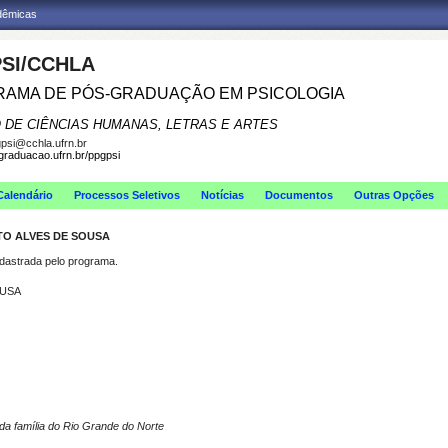
adêmicas
SI/CCHLA
AMA DE PÓS-GRADUAÇÃO EM PSICOLOGIA
 DE CIÊNCIAS HUMANAS, LETRAS E ARTES
psi@cchla.ufrn.br
sgraduacao.ufrn.br/ppgpsi
Calendário
Processos Seletivos
Notícias
Documentos
Outras Opções
TO ALVES DE SOUSA
strada pelo programa.
OUSA
da família do Rio Grande do Norte