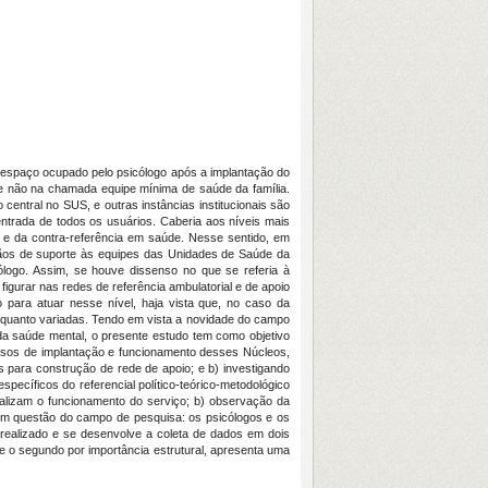
o espaço ocupado pelo psicólogo após a implantação do
 e não na chamada equipe mínima de saúde da família.
entral no SUS, e outras instâncias institucionais são
ntrada de todos os usuários. Caberia aos níveis mais
a e da contra-referência em saúde. Nesse sentido, em
rgãos de suporte às equipes das Unidades de Saúde da
ólogo. Assim, se houve dissenso no que se referia à
igurar nas redes de referência ambulatorial e de apoio
 para atuar nesse nível, haja vista que, no caso da
o quanto variadas. Tendo em vista a novidade do campo
da saúde mental, o presente estudo tem como objetivo
cessos de implantação e funcionamento desses Núcleos,
 para construção de rede de apoio; e b) investigando
pecíficos do referencial político-teórico-metodológico
 balizam o funcionamento do serviço; b) observação da
s em questão do campo de pesquisa: os psicólogos e os
i realizado e se desenvolve a coleta de dados em dois
e o segundo por importância estrutural, apresenta uma