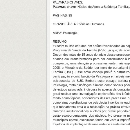
PALAVRAS-CHAVES:
Palavras-chave
: Núcleo de Apoio a Saúde da Família;
PÁGINAS: 95
GRANDE ÁREA: Ciências Humanas
ÁREA: Psicologia
RESUMO:
Existem muitos estudos em saúde relacionados ao pape
Programa de Saúde da Família (PSF), já que, de acor
Decorridos mais de 15 anos do início desse processo,
criadas e/ou transformadas para dar continuidade à 
complexos, uma atenção progressivamente mais especi
2008, o Ministério da Saúde, por meio de portaria m
Família (USF). Esse novo espaço prevê a estruturaç
participação e contribuição da Psicologia em níveis m
psicossocial do SUS. Embora esse espaço pareça pro
Psicologia, tanto psicólogos clínicos como sociais p
de estudo associada à discussão acerca da contextua
geral realizar uma investigação exploratória dos Núc
tendo como tópicos norteadores desses processos os 
como atua o profissional de psicologia inserido na eq
que fundamenta esta e a realização da prática efetiv
dinâmica institucional dos núcleos por breve período
gestores/coordenadores dos núcleos. No presente mome
municípios-chave, escolhidos tendo em vista a import
trajetória de implantação de uma rede de saúde mental