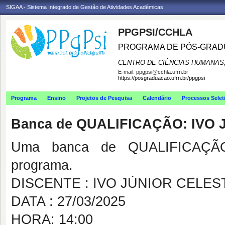
SIGAA - Sistema Integrado de Gestão de Atividades Acadêmicas
PPGPSI/CCHLA
PROGRAMA DE PÓS-GRAD
CENTRO DE CIÊNCIAS HUMANAS,
E-mail:
ppgpsi@cchla.ufrn.br
https://posgraduacao.ufrn.br/ppgpsi
Programa
Ensino
Projetos de Pesquisa
Calendário
Processos Selet
Banca de QUALIFICAÇÃO: IVO
Uma banca de QUALIFICAÇÃO
programa.
DISCENTE : IVO JÚNIOR CELES
DATA : 27/03/2025
HORA: 14:00