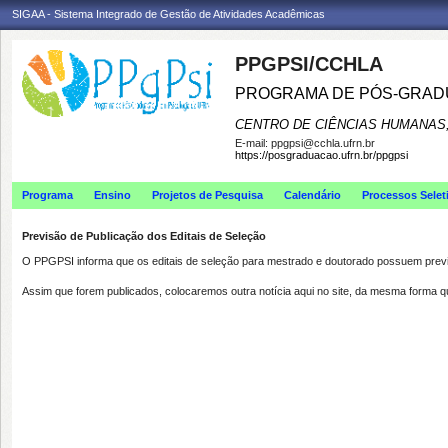
SIGAA - Sistema Integrado de Gestão de Atividades Acadêmicas
PPGPSI/CCHLA
PROGRAMA DE PÓS-GRAD
CENTRO DE CIÊNCIAS HUMANAS,
E-mail:
ppgpsi@cchla.ufrn.br
https://posgraduacao.ufrn.br/ppgpsi
Programa
Ensino
Projetos de Pesquisa
Calendário
Processos Selet
Previsão de Publicação dos Editais de Seleção
O PPGPSI informa que os editais de seleção para mestrado e doutorado possuem prev
Assim que forem publicados, colocaremos outra notícia aqui no site, da mesma forma q