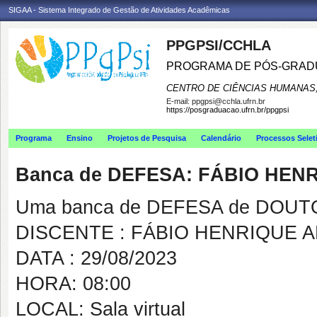
SIGAA - Sistema Integrado de Gestão de Atividades Acadêmicas
PPGPSI/CCHLA
PROGRAMA DE PÓS-GRAD
CENTRO DE CIÊNCIAS HUMANAS,
E-mail:
ppgpsi@cchla.ufrn.br
https://posgraduacao.ufrn.br/ppgpsi
Programa
Ensino
Projetos de Pesquisa
Calendário
Processos Selet
Banca de DEFESA: FÁBIO HEN
Uma banca de DEFESA de DOUTOR
DISCENTE : FÁBIO HENRIQUE 
DATA : 29/08/2023
HORA: 08:00
LOCAL: Sala virtual