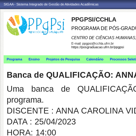
SIGAA - Sistema Integrado de Gestão de Atividades Acadêmicas
PPGPSI/CCHLA
PROGRAMA DE PÓS-GRAD
CENTRO DE CIÊNCIAS HUMANAS,
E-mail:
ppgpsi@cchla.ufrn.br
https://posgraduacao.ufrn.br/ppgpsi
Programa
Ensino
Projetos de Pesquisa
Calendário
Processos Selet
Banca de QUALIFICAÇÃO: ANN
Uma banca de QUALIFICAÇÃO
programa.
DISCENTE : ANNA CAROLINA V
DATA : 25/04/2023
HORA: 14:00