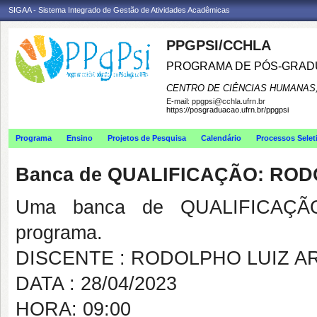
SIGAA - Sistema Integrado de Gestão de Atividades Acadêmicas
PPGPSI/CCHLA
PROGRAMA DE PÓS-GRAD
CENTRO DE CIÊNCIAS HUMANAS,
E-mail:
ppgpsi@cchla.ufrn.br
https://posgraduacao.ufrn.br/ppgpsi
Programa
Ensino
Projetos de Pesquisa
Calendário
Processos Selet
Banca de QUALIFICAÇÃO: RO
Uma banca de QUALIFICAÇÃO
programa.
DISCENTE : RODOLPHO LUIZ 
DATA : 28/04/2023
HORA: 09:00