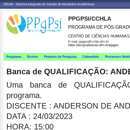
SIGAA - Sistema Integrado de Gestão de Atividades Acadêmicas
PPGPSI/CCHLA
PROGRAMA DE PÓS-GRAD
CENTRO DE CIÊNCIAS HUMANAS,
E-mail:
ppgpsi@cchla.ufrn.br
https://posgraduacao.ufrn.br/ppgpsi
Programa
Ensino
Projetos de Pesquisa
Calendário
Processos Selet
Banca de QUALIFICAÇÃO: AN
Uma banca de QUALIFICAÇÃO
programa.
DISCENTE : ANDERSON DE AND
DATA : 24/03/2023
HORA: 15:00