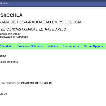
adêmicas
SI/CCHLA
AMA DE PÓS-GRADUAÇÃO EM PSICOLOGIA
 DE CIÊNCIAS HUMANAS, LETRAS E ARTES
psi@cchla.ufrn.br
sgraduacao.ufrn.br/ppgpsi
Calendário
Processos Seletivos
Notícias
Documentos
Outras Opções
EDRO
pelo programa.
 EM TEMPOS DE PANDEMIA DE COVID-19
vid-19.