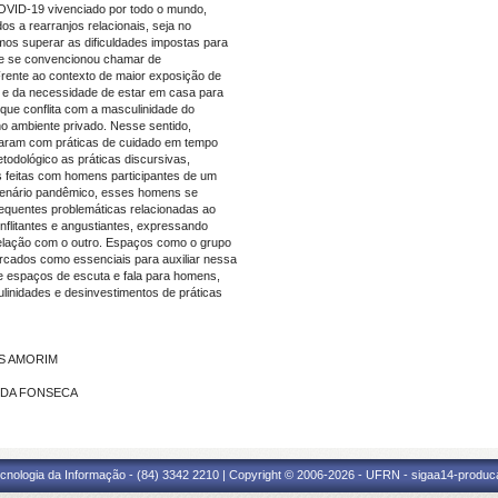
VID-19 vivenciado por todo o mundo,
 a rearranjos relacionais, seja no
rmos superar as dificuldades impostas para
que se convencionou chamar de
Frente ao contexto de maior exposição de
r e da necessidade de estar em casa para
que conflita com a masculinidade do
o ambiente privado. Nesse sentido,
daram com práticas de cuidado em tempo
odológico as práticas discursivas,
as feitas com homens participantes de um
o cenário pandêmico, esses homens se
equentes problemáticas relacionadas ao
flitantes e angustiantes, expressando
 relação com o outro. Espaços como o grupo
rcados como essenciais para auxiliar nessa
e espaços de escuta e fala para homens,
linidades e desinvestimentos de práticas
ES AMORIM
RA DA FONSECA
cnologia da Informação - (84) 3342 2210 | Copyright © 2006-2026 - UFRN - sigaa14-produca