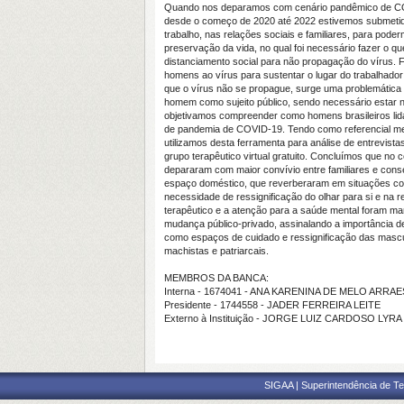
Quando nos deparamos com cenário pandêmico de CO
desde o começo de 2020 até 2022 estivemos submetidos
trabalho, nas relações sociais e familiares, para pode
preservação da vida, no qual foi necessário fazer o 
distanciamento social para não propagação do vírus. 
homens ao vírus para sustentar o lugar do trabalhado
que o vírus não se propague, surge uma problemática 
homem como sujeito público, sendo necessário estar n
objetivamos compreender como homens brasileiros li
de pandemia de COVID-19. Tendo como referencial met
utilizamos desta ferramenta para análise de entrevist
grupo terapêutico virtual gratuito. Concluímos que n
depararam com maior convívio entre familiares e cons
espaço doméstico, que reverberaram em situações con
necessidade de ressignificação do olhar para si e na
terapêutico e a atenção para a saúde mental foram ma
mudança público-privado, assinalando a importância d
como espaços de cuidado e ressignificação das mascu
machistas e patriarcais.
MEMBROS DA BANCA:
Interna - 1674041 - ANA KARENINA DE MELO ARRA
Presidente - 1744558 - JADER FERREIRA LEITE
Externo à Instituição - JORGE LUIZ CARDOSO LY
SIGAA | Superintendência de Te