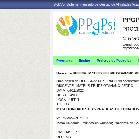
SIGAA - Sistema Integrado de Gestão de Atividades Ac
PPGP
PROGR
CENTRO
E-mail:
ppg
https://po
Programa
Ensino
Projetos de Pesquisa
Banca de DEFESA: MATEUS FELIPE OTAVIANO P
Uma banca de DEFESA de MESTRADO foi cadastrada 
DISCENTE : MATEUS FELIPE OTAVIANO PEDRO
DATA : 04/11/2022
HORA: 14:00
LOCAL: UFRN
TÍTULO:
MASCULINIDADES E AS PRÁTICAS DE CUIDADOS
PALAVRAS-CHAVES:
Masculinidades; Práticas de Cuidado; Pandemia da Co
PÁGINAS: 177
RESUMO: