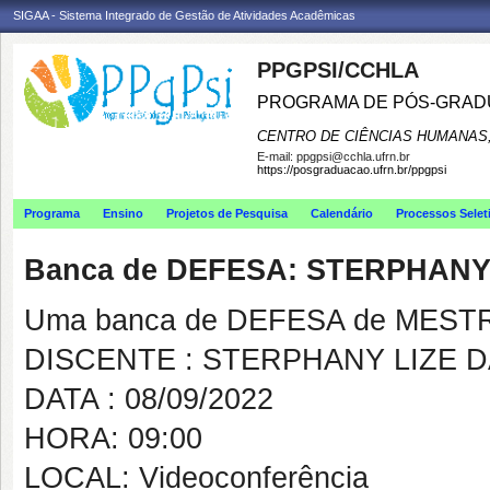
SIGAA - Sistema Integrado de Gestão de Atividades Acadêmicas
PPGPSI/CCHLA
PROGRAMA DE PÓS-GRAD
CENTRO DE CIÊNCIAS HUMANAS,
E-mail:
ppgpsi@cchla.ufrn.br
https://posgraduacao.ufrn.br/ppgpsi
Programa
Ensino
Projetos de Pesquisa
Calendário
Processos Selet
Banca de DEFESA: STERPHANY 
Uma banca de DEFESA de MESTRAD
DISCENTE : STERPHANY LIZE DA
DATA : 08/09/2022
HORA: 09:00
LOCAL: Videoconferência