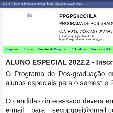
SIGAA - Sistema Integrado de Gestão de Atividades Acadêmicas
PPGPSI/CCHLA
PROGRAMA DE PÓS-GRAD
CENTRO DE CIÊNCIAS HUMANAS,
E-mail:
ppgpsi@cchla.ufrn.br
https://posgraduacao.ufrn.br/ppgpsi
Programa
Ensino
Projetos de Pesquisa
Calendário
Processos Selet
ALUNO ESPECIAL 2022.2 - Inscr
O Programa de Pós-graduação em
alunos especiais para o semestre 
O candidato interessado deverá en
e-mail para secppgpsi@gmail