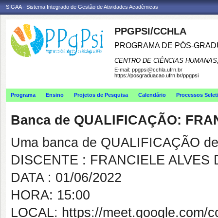
SIGAA - Sistema Integrado de Gestão de Atividades Acadêmicas
PPGPSI/CCHLA
PROGRAMA DE PÓS-GRAD
CENTRO DE CIÊNCIAS HUMANAS,
E-mail:
ppgpsi@cchla.ufrn.br
https://posgraduacao.ufrn.br/ppgpsi
Programa
Ensino
Projetos de Pesquisa
Calendário
Processos Selet
Banca de QUALIFICAÇÃO: FRA
Uma banca de QUALIFICAÇÃO de 
DISCENTE : FRANCIELE ALVES
DATA : 01/06/2022
HORA: 15:00
LOCAL: https://meet.google.com/c