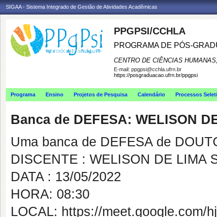
SIGAA - Sistema Integrado de Gestão de Atividades Acadêmicas
PPGPSI/CCHLA
PROGRAMA DE PÓS-GRAD
CENTRO DE CIÊNCIAS HUMANAS,
E-mail:
ppgpsi@cchla.ufrn.br
https://posgraduacao.ufrn.br/ppgpsi
Programa
Ensino
Projetos de Pesquisa
Calendário
Processos Selet
Banca de DEFESA: WELISON D
Uma banca de DEFESA de DOUTOR
DISCENTE : WELISON DE LIMA
DATA : 13/05/2022
HORA: 08:30
LOCAL: https://meet.google.com/hj