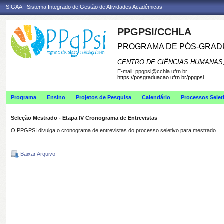
SIGAA - Sistema Integrado de Gestão de Atividades Acadêmicas
PPGPSI/CCHLA
PROGRAMA DE PÓS-GRAD
CENTRO DE CIÊNCIAS HUMANAS,
E-mail:
ppgpsi@cchla.ufrn.br
https://posgraduacao.ufrn.br/ppgpsi
Programa
Ensino
Projetos de Pesquisa
Calendário
Processos Selet
Seleção Mestrado - Etapa IV Cronograma de Entrevistas
O PPGPSI divulga o cronograma de entrevistas do processo seletivo para mestrado.
Baixar Arquivo