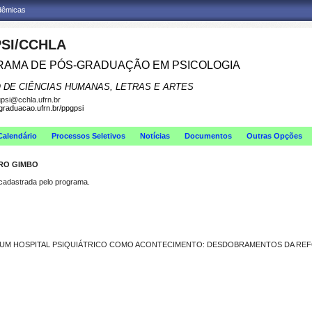
adêmicas
SI/CCHLA
AMA DE PÓS-GRADUAÇÃO EM PSICOLOGIA
 DE CIÊNCIAS HUMANAS, LETRAS E ARTES
psi@cchla.ufrn.br
sgraduacao.ufrn.br/ppgpsi
Calendário
Processos Seletivos
Notícias
Documentos
Outras Opções
IRO GIMBO
dastrada pelo programa.
UM HOSPITAL PSIQUIÁTRICO COMO ACONTECIMENTO: DESDOBRAMENTOS DA REF