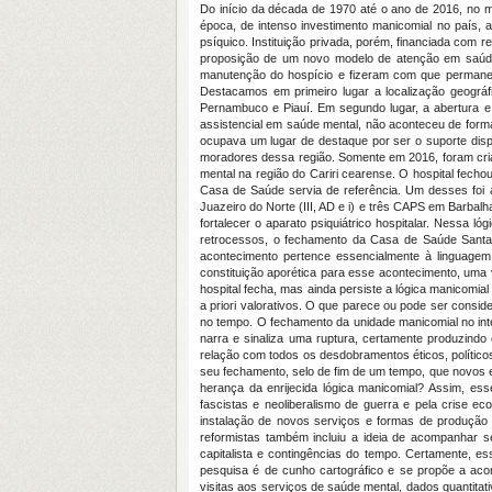
Do início da década de 1970 até o ano de 2016, no mu
época, de intenso investimento manicomial no país, 
psíquico. Instituição privada, porém, financiada com r
proposição de um novo modelo de atenção em saúde 
manutenção do hospício e fizeram com que permanece
Destacamos em primeiro lugar a localização geográ
Pernambuco e Piauí. Em segundo lugar, a abertura e
assistencial em saúde mental, não aconteceu de form
ocupava um lugar de destaque por ser o suporte disp
moradores dessa região. Somente em 2016, foram cria
mental na região do Cariri cearense. O hospital fech
Casa de Saúde servia de referência. Um desses foi 
Juazeiro do Norte (III, AD e i) e três CAPS em Barbal
fortalecer o aparato psiquiátrico hospitalar. Nessa 
retrocessos, o fechamento da Casa de Saúde Santa 
acontecimento pertence essencialmente à linguagem
constituição aporética para esse acontecimento, uma 
hospital fecha, mas ainda persiste a lógica manicom
a priori valorativos. O que parece ou pode ser consi
no tempo. O fechamento da unidade manicomial no int
narra e sinaliza uma ruptura, certamente produzin
relação com todos os desdobramentos éticos, políticos 
seu fechamento, selo de fim de um tempo, que novo
herança da enrijecida lógica manicomial? Assim, e
fascistas e neoliberalismo de guerra e pela crise
instalação de novos serviços e formas de produção d
reformistas também incluiu a ideia de acompanhar s
capitalista e contingências do tempo. Certamente, e
pesquisa é de cunho cartográfico e se propõe a aco
visitas aos serviços de saúde mental, dados quantitati