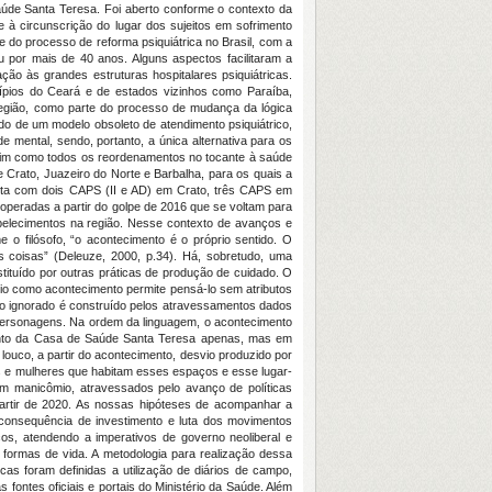
Saúde Santa Teresa. Foi aberto conforme o contexto da
 à circunscrição do lugar dos sujeitos em sofrimento
 e do processo de reforma psiquiátrica no Brasil, com a
por mais de 40 anos. Alguns aspectos facilitaram a
o às grandes estruturas hospitalares psiquiátricas.
ípios do Ceará e de estados vizinhos como Paraíba,
região, como parte do processo de mudança da lógica
o de um modelo obsoleto de atendimento psiquiátrico,
mental, sendo, portanto, a única alternativa para os
ssim como todos os reordenamentos no tocante à saúde
 Crato, Juazeiro do Norte e Barbalha, para os quais a
onta com dois CAPS (II e AD) em Crato, três CAPS em
 operadas a partir do golpe de 2016 que se voltam para
tabelecimentos na região. Nesse contexto de avanços e
 filósofo, “o acontecimento é o próprio sentido. O
 coisas” (Deleuze, 2000, p.34). Há, sobretudo, uma
tituído por outras práticas de produção de cuidado. O
io como acontecimento permite pensá-lo sem atributos
umo ignorado é construído pelos atravessamentos dados
 personagens. Na ordem da linguagem, o acontecimento
mento da Casa de Saúde Santa Teresa apenas, mas em
 louco, a partir do acontecimento, desvio produzido por
e mulheres que habitam esses espaços e esse lugar-
m manicômio, atravessados pelo avanço de políticas
artir de 2020. As nossas hipóteses de acompanhar a
, consequência de investimento e luta dos movimentos
os, atendendo a imperativos de governo neoliberal e
 formas de vida. A metodologia para realização dessa
s foram definidas a utilização de diários de campo,
 fontes oficiais e portais do Ministério da Saúde. Além