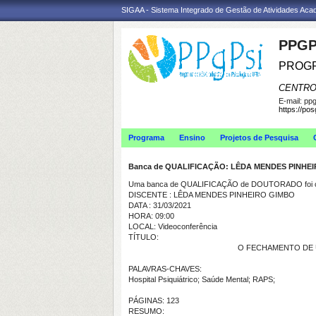
SIGAA - Sistema Integrado de Gestão de Atividades Ac
PPGP
PROGR
CENTRO
E-mail:
ppg
https://po
Programa
Ensino
Projetos de Pesquisa
Banca de QUALIFICAÇÃO: LÊDA MENDES PINHE
Uma banca de QUALIFICAÇÃO de DOUTORADO foi ca
DISCENTE : LÊDA MENDES PINHEIRO GIMBO
DATA : 31/03/2021
HORA: 09:00
LOCAL: Videoconferência
TÍTULO:
O FECHAMENTO DE 
PALAVRAS-CHAVES:
Hospital Psiquiátrico; Saúde Mental; RAPS;
PÁGINAS: 123
RESUMO: