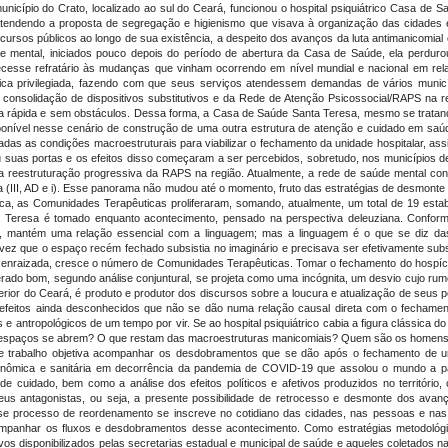
nicípio do Crato, localizado ao sul do Ceará, funcionou o hospital psiquiátrico Casa de 
atendendo a proposta de segregação e higienismo que visava à organização das cidades e
ecursos públicos ao longo de sua existência, a despeito dos avanços da luta antimanicomial
mental, iniciados pouco depois do período de abertura da Casa de Saúde, ela perdurou 
sse refratário às mudanças que vinham ocorrendo em nível mundial e nacional em relaçã
fica privilegiada, fazendo com que seus serviços atendessem demandas de vários munic
 consolidação de dispositivos substitutivos e da Rede de Atenção Psicossocial/RAPS na 
a rápida e sem obstáculos. Dessa forma, a Casa de Saúde Santa Teresa, mesmo se tratand
onível nesse cenário de construção de uma outra estrutura de atenção e cuidado em saúde 
das as condições macroestruturais para viabilizar o fechamento da unidade hospitalar, a
ou suas portas e os efeitos disso começaram a ser percebidos, sobretudo, nos municípios de
a reestruturação progressiva da RAPS na região. Atualmente, a rede de saúde mental c
ha (III, AD e i). Esse panorama não mudou até o momento, fruto das estratégias de desmonte
lógica, as Comunidades Terapêuticas proliferaram, somando, atualmente, um total de 19 es
Teresa é tomado enquanto acontecimento, pensado na perspectiva deleuziana. Conforme o
, mantém uma relação essencial com a linguagem; mas a linguagem é o que se diz das
vez que o espaço recém fechado subsistia no imaginário e precisava ser efetivamente subs
ial enraizada, cresce o número de Comunidades Terapêuticas. Tomar o fechamento do hospíc
derado bom, segundo análise conjuntural, se projeta como uma incógnita, um desvio cujo r
erior do Ceará, é produto e produtor dos discursos sobre a loucura e atualização de seus
do efeitos ainda desconhecidos que não se dão numa relação causal direta com o fecha
e antropológicos de um tempo por vir. Se ao hospital psiquiátrico cabia a figura clássica do
s espaços se abrem? O que restam das macroestruturas manicomiais? Quem são os homens 
sse trabalho objetiva acompanhar os desdobramentos que se dão após o fechamento de u
 econômica e sanitária em decorrência da pandemia de COVID-19 que assolou o mundo a p
e cuidado, bem como a análise dos efeitos políticos e afetivos produzidos no território
eus antagonistas, ou seja, a presente possibilidade de retrocesso e desmonte dos avanç
sse processo de reordenamento se inscreve no cotidiano das cidades, nas pessoas e nas
mpanhar os fluxos e desdobramentos desse acontecimento. Como estratégias metodológica
vos disponibilizados pelas secretarias estadual e municipal de saúde e aqueles coletados nas