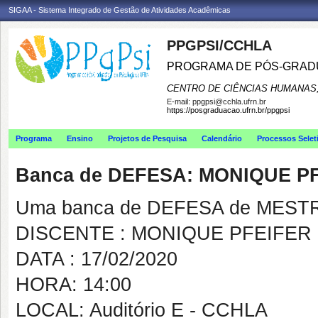
SIGAA - Sistema Integrado de Gestão de Atividades Acadêmicas
PPGPSI/CCHLA
PROGRAMA DE PÓS-GRAD
CENTRO DE CIÊNCIAS HUMANAS,
E-mail:
ppgpsi@cchla.ufrn.br
https://posgraduacao.ufrn.br/ppgpsi
Programa
Ensino
Projetos de Pesquisa
Calendário
Processos Selet
Banca de DEFESA: MONIQUE P
Uma banca de DEFESA de MESTRAD
DISCENTE : MONIQUE PFEIFER
DATA : 17/02/2020
HORA: 14:00
LOCAL: Auditório E - CCHLA