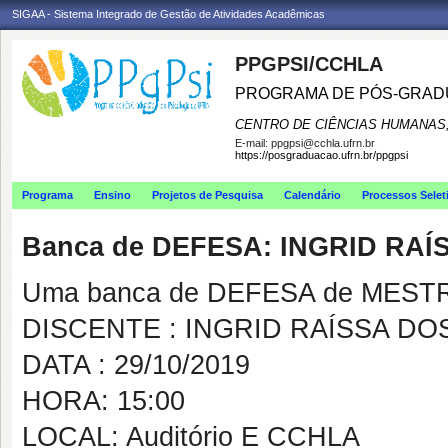
SIGAA - Sistema Integrado de Gestão de Atividades Acadêmicas
PPGPSI/CCHLA
PROGRAMA DE PÓS-GRAD
CENTRO DE CIÊNCIAS HUMANAS,
E-mail:
ppgpsi@cchla.ufrn.br
https://posgraduacao.ufrn.br/ppgpsi
Programa
Ensino
Projetos de Pesquisa
Calendário
Processos Selet
Banca de DEFESA: INGRID RA
Uma banca de DEFESA de MESTRAD
DISCENTE : INGRID RAÍSSA D
DATA : 29/10/2019
HORA: 15:00
LOCAL: Auditório E CCHLA