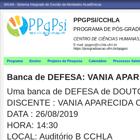
SIGAA - Sistema Integrado de Gestão de Atividades Acadêmicas
PPGPSI/CCHLA
PROGRAMA DE PÓS-GRAD
CENTRO DE CIÊNCIAS HUMANAS,
E-mail:
ppgpsi@cchla.ufrn.br
https://posgraduacao.ufrn.br/ppgpsi
Programa
Ensino
Projetos de Pesquisa
Calendário
Processos Selet
Banca de DEFESA: VANIA APA
Uma banca de DEFESA de DOUTOR
DISCENTE : VANIA APARECIDA
DATA : 26/08/2019
HORA: 14:30
LOCAL: Auditório B CCHLA