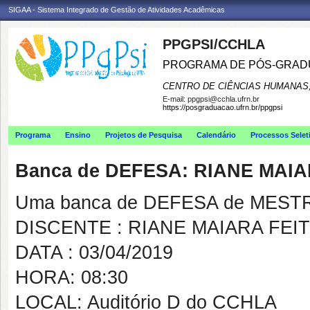
SIGAA - Sistema Integrado de Gestão de Atividades Acadêmicas
PPGPSI/CCHLA
PROGRAMA DE PÓS-GRAD
CENTRO DE CIÊNCIAS HUMANAS,
E-mail:
ppgpsi@cchla.ufrn.br
https://posgraduacao.ufrn.br/ppgpsi
Programa
Ensino
Projetos de Pesquisa
Calendário
Processos Selet
Banca de DEFESA: RIANE MAIA
Uma banca de DEFESA de MESTRAD
DISCENTE : RIANE MAIARA FEI
DATA : 03/04/2019
HORA: 08:30
LOCAL: Auditório D do CCHLA