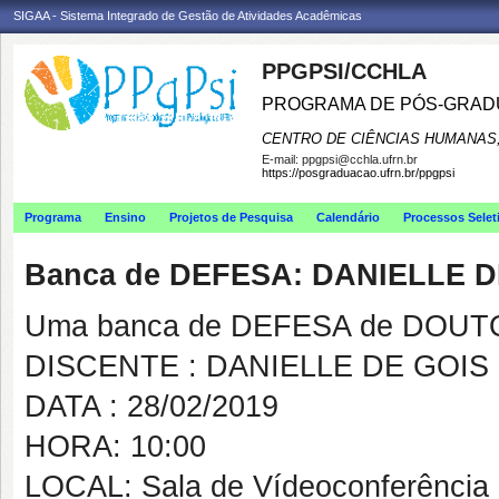
SIGAA - Sistema Integrado de Gestão de Atividades Acadêmicas
PPGPSI/CCHLA
PROGRAMA DE PÓS-GRAD
CENTRO DE CIÊNCIAS HUMANAS,
E-mail:
ppgpsi@cchla.ufrn.br
https://posgraduacao.ufrn.br/ppgpsi
Programa
Ensino
Projetos de Pesquisa
Calendário
Processos Selet
Banca de DEFESA: DANIELLE 
Uma banca de DEFESA de DOUTOR
DISCENTE : DANIELLE DE GOI
DATA : 28/02/2019
HORA: 10:00
LOCAL: Sala de Vídeoconferência