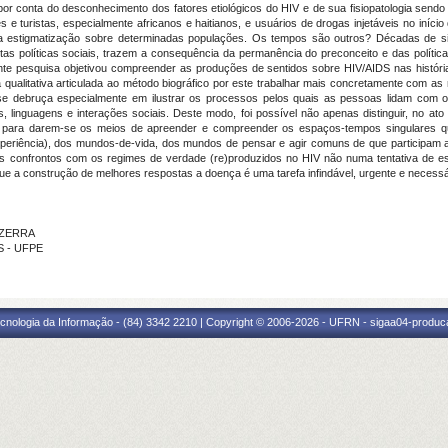
a por conta do desconhecimento dos fatores etiológicos do HIV e de sua fisiopatologia sendo
 e turistas, especialmente africanos e haitianos, e usuários de drogas injetáveis no iníc
m a estigmatização sobre determinadas populações. Os tempos são outros? Décadas de s
s políticas sociais, trazem a consequência da permanência do preconceito e das política
ente pesquisa objetivou compreender as produções de sentidos sobre HIV/AIDS nas histór
ualitativa articulada ao método biográfico por este trabalhar mais concretamente com as n
 se debruça especialmente em ilustrar os processos pelos quais as pessoas lidam com o
s, linguagens e interações sociais. Deste modo, foi possível não apenas distinguir, no at
sim para darem-se os meios de apreender e compreender os espaços-tempos singulares q
experiência), dos mundos-de-vida, dos mundos de pensar e agir comuns de que participam at
uns confrontos com os regimes de verdade (re)produzidos no HIV não numa tentativa de es
to que a construção de melhores respostas a doença é uma tarefa infindável, urgente e neces
BEZERRA
S - UFPE
cnologia da Informação - (84) 3342 2210 | Copyright © 2006-2026 - UFRN - sigaa04-produca