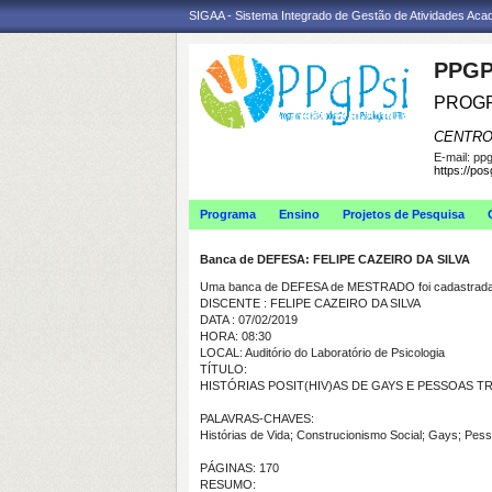
SIGAA - Sistema Integrado de Gestão de Atividades Ac
PPGP
PROGR
CENTRO
E-mail:
ppg
https://po
Programa
Ensino
Projetos de Pesquisa
Banca de DEFESA: FELIPE CAZEIRO DA SILVA
Uma banca de DEFESA de MESTRADO foi cadastrada 
DISCENTE : FELIPE CAZEIRO DA SILVA
DATA : 07/02/2019
HORA: 08:30
LOCAL: Auditório do Laboratório de Psicologia
TÍTULO:
HISTÓRIAS POSIT(HIV)AS DE GAYS E PESSOAS T
PALAVRAS-CHAVES:
Histórias de Vida; Construcionismo Social; Gays; Pes
PÁGINAS: 170
RESUMO: