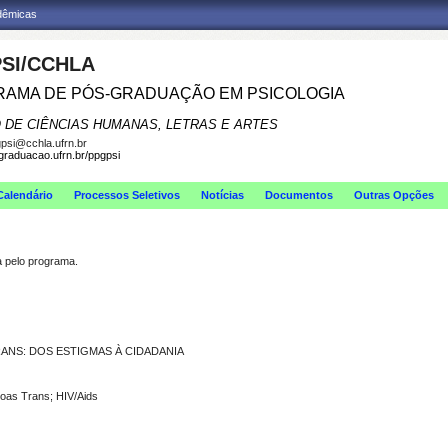
adêmicas
SI/CCHLA
AMA DE PÓS-GRADUAÇÃO EM PSICOLOGIA
 DE CIÊNCIAS HUMANAS, LETRAS E ARTES
psi@cchla.ufrn.br
sgraduacao.ufrn.br/ppgpsi
Calendário
Processos Seletivos
Notícias
Documentos
Outras Opções
pelo programa.
RANS: DOS ESTIGMAS À CIDADANIA
soas Trans; HIV/Aids