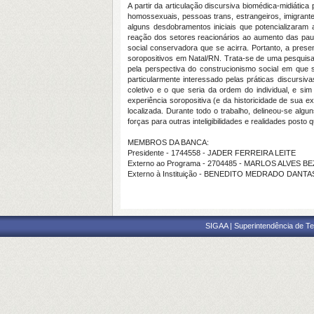
A partir da articulação discursiva biomédica-midiátic
homossexuais, pessoas trans, estrangeiros, imigrantes
alguns desdobramentos iniciais que potencializara
reação dos setores reacionários ao aumento das pauta
social conservadora que se acirra. Portanto, a pres
soropositivos em Natal/RN. Trata-se de uma pesquisa q
pela perspectiva do construcionismo social em que
particularmente interessado pelas práticas discursiva
coletivo e o que seria da ordem do individual, e 
experiência soropositiva (e da historicidade de sua 
localizada. Durante todo o trabalho, delineou-se alg
forças para outras inteligibilidades e realidades pos
MEMBROS DA BANCA:
Presidente - 1744558 - JADER FERREIRA LEITE
Externo ao Programa - 2704485 - MARLOS ALVES 
Externo à Instituição - BENEDITO MEDRADO DANTA
SIGAA | Superintendência de Te