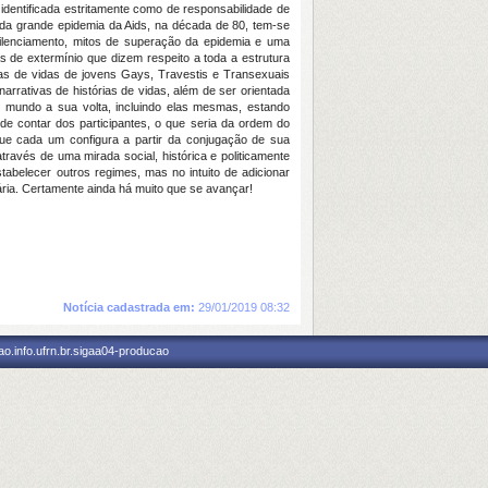
 identificada estritamente como de responsabilidade de
io da grande epidemia da Aids, na década de 80, tem-se
ilenciamento, mitos de superação da epidemia e uma
s de extermínio que dizem respeito a toda a estrutura
ias de vidas de jovens Gays, Travestis e Transexuais
arrativas de histórias de vidas, além de ser orientada
 mundo a sua volta, incluindo elas mesmas, estando
o de contar dos participantes, o que seria da ordem do
ue cada um configura a partir da conjugação de sua
ravés de uma mirada social, histórica e politicamente
tabelecer outros regimes, mas no intuito de adicionar
sária. Certamente ainda há muito que se avançar!
Notícia cadastrada em:
29/01/2019 08:32
o.info.ufrn.br.sigaa04-producao