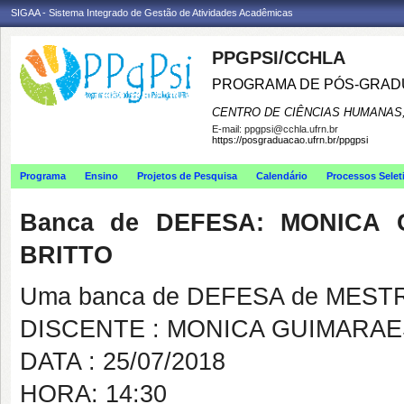
SIGAA - Sistema Integrado de Gestão de Atividades Acadêmicas
PPGPSI/CCHLA
PROGRAMA DE PÓS-GRAD
CENTRO DE CIÊNCIAS HUMANAS,
E-mail:
ppgpsi@cchla.ufrn.br
https://posgraduacao.ufrn.br/ppgpsi
Programa
Ensino
Projetos de Pesquisa
Calendário
Processos Selet
Banca de DEFESA: MONICA
BRITTO
Uma banca de DEFESA de MESTRAD
DISCENTE : MONICA GUIMARAE
DATA : 25/07/2018
HORA: 14:30