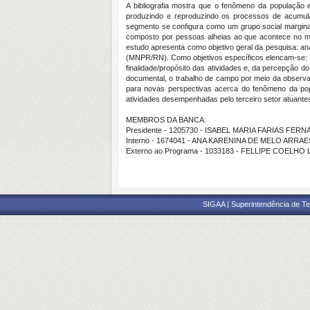
A bibliografia mostra que o fenômeno da população e
produzindo e reproduzindo os processos de acumula
segmento se configura como um grupo social marginal
composto por pessoas alheias ao que acontece no mun
estudo apresenta como objetivo geral da pesquisa: a
(MNPR/RN). Como objetivos específicos elencam-se: I) 
finalidade/propósito das atividades e, da percepção d
documental, o trabalho de campo por meio da observaç
para novas perspectivas acerca do fenômeno da pop
atividades desempenhadas pelo terceiro setor atuante
MEMBROS DA BANCA:
Presidente - 1205730 - ISABEL MARIA FARIAS FER
Interno - 1674041 - ANA KARENINA DE MELO ARRA
Externo ao Programa - 1033183 - FELLIPE COELHO 
SIGAA | Superintendência de Te