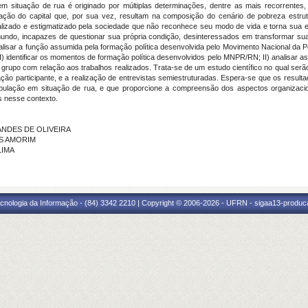
m situação de rua é originado por múltiplas determinações, dentre as mais recorrentes, 
ção do capital que, por sua vez, resultam na composição do cenário de pobreza estrutu
izado e estigmatizado pela sociedade que não reconhece seu modo de vida e torna sua ex
do, incapazes de questionar sua própria condição, desinteressados em transformar suas
nalisar a função assumida pela formação política desenvolvida pelo Movimento Nacional da
identificar os momentos de formação política desenvolvidos pelo MNPR/RN; II) analisar as 
o grupo com relação aos trabalhos realizados. Trata-se de um estudo científico no qual ser
ão participante, e a realização de entrevistas semiestruturadas. Espera-se que os result
ulação em situação de rua, e que proporcione a compreensão dos aspectos organizaciona
s nesse contexto.
NANDES DE OLIVEIRA
ES AMORIM
LIMA
cnologia da Informação - (84) 3342 2210 | Copyright © 2006-2026 - UFRN - sigaa13-produca