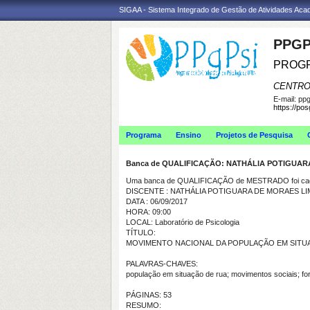
SIGAA - Sistema Integrado de Gestão de Atividades Ac
PPGP
PROGR
CENTRO
E-mail:
ppg
https://po
Programa
Ensino
Projetos de Pesquisa
Banca de QUALIFICAÇÃO: NATHÁLIA POTIGUAR
Uma banca de QUALIFICAÇÃO de MESTRADO foi cada
DISCENTE : NATHÁLIA POTIGUARA DE MORAES LI
DATA : 06/09/2017
HORA: 09:00
LOCAL: Laboratório de Psicologia
TÍTULO:
MOVIMENTO NACIONAL DA POPULAÇÃO EM SITUA
PALAVRAS-CHAVES:
população em situação de rua; movimentos sociais; for
PÁGINAS: 53
RESUMO: