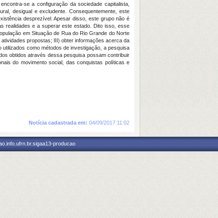
encontra-se a configuração da sociedade capitalista,
ral, desigual e excludente. Consequentemente, este
istência desprezível. Apesar disso, este grupo não é
 realidades e a superar este estado. Dito isso, esse
 População em Situação de Rua do Rio Grande do Norte
atividades propostas; III) obter informações acerca da
ão utilizados como métodos de investigação, a pesquisa
ados obtidos através dessa pesquisa possam contribuir
is do movimento social, das conquistas políticas e
Notícia cadastrada em:
04/09/2017 11:02
o.info.ufrn.br.sigaa13-producao